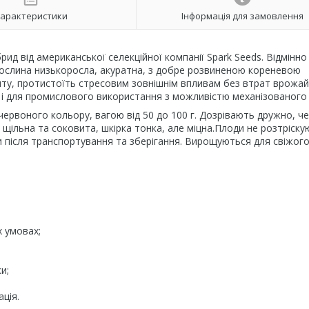
арактеристики
Інформація для замовлення
ид від американської селекційної компанії Spark Seeds. Відмінно
 Рослина низькоросла, акуратна, з добре розвиненою кореневою
нту, протистоїть стресовим зовнішнім впливам без втрат врожай
 і для промислового використання з можливістю механізованого 
рвоного кольору, вагою від 50 до 100 г. Дозрівають дружно, че
ь щільна та соковита, шкірка тонка, але міцна.Плоди не розтріск
після транспортування та зберігання. Вирощуються для свіжого
х умовах;
и;
ція.