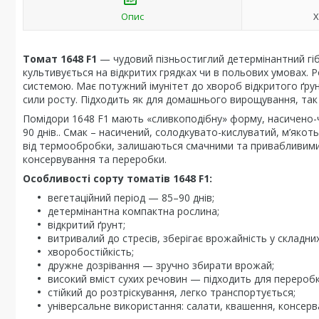
Опис
Х
Томат 1648 F1
— чудовий пізньостиглий детермінантний гібр
культивується на відкритих грядках чи в польових умовах.
системою. Має потужний імунітет до хвороб відкритого ґру
сили росту. Підходить як для домашнього вирощування, так
Помідори 1648 F1 мають «сливкоподібну» форму, насичено-че
90 днів.. Смак – насичений, солодкувато-кислуватий, м’якот
від термообробки, залишаються смачними та привабливими 
консервування та переробки.
Особливості сорту томатів 1648 F1:
вегетаційний період — 85–90 днів;
детермінантна компактна рослина;
відкритий ґрунт;
витривалий до стресів, зберігає врожайність у складни
хворобостійкість;
дружне дозрівання — зручно збирати врожай;
високий вміст сухих речовин — підходить для переробк
стійкий до розтріскування, легко транспортується;
універсальне використання: салати, квашення, консерва