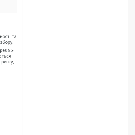
ності та
збору.
рез 85-
уються
 ринку,