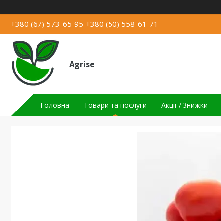
+380 (67) 573-65-95
+380 (50) 558-61-71
Agrise
Головна
Товари та послуги
Акції / Знижки