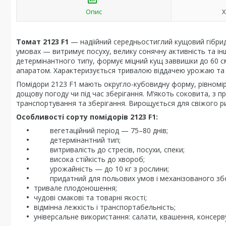
Опис
Х
Томат 2123 F1
— надіійний середньостиглий кущовий гібрид 
умовах — витримує посуху, велику сонячну активність та інш
детермінантного типу, формує міцний кущ заввишки до 60
апаратом. Характеризується тривалою віддачею урожаю та 
Помідори 2123 F1 мають округло-кубовидну форму, рівномірно
дощову погоду чи під час зберігання. М’якоть соковита, з
транспортування та зберігання. Вирощується для свіжого ри
Особливості сорту помідорів 2123 F1:
вегетаційний період — 75–80 днів;
детермінантний тип;
витривалість до стресів, посухи, спеки;
висока стійкість до хвороб;
урожайність — до 10 кг з рослини;
придатний для польових умов і механізованого зб
тривале плодоношення;
чудові смакові та товарні якості;
відмінна лежкість і транспортабельність;
універсальне використання: салати, квашення, консерв