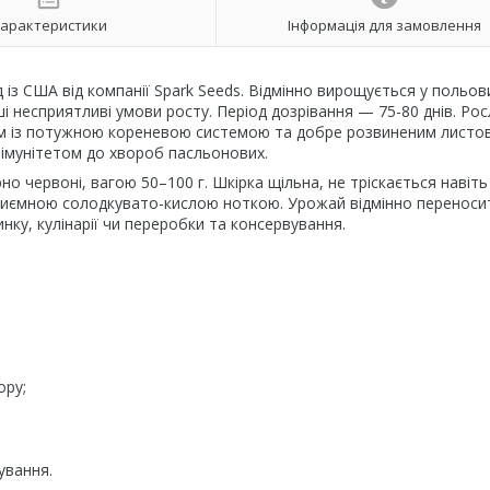
арактеристики
Інформація для замовлення
із США від компанії Spark Seeds. Відмінно вирощується у польов
і несприятливі умови росту. Період дозрівання — 75-80 днів. Ро
 см із потужною кореневою системою та добре розвиненим листо
імунітетом до хвороб пасльонових.
 червоні, вагою 50–100 г. Шкірка щільна, не тріскається навіть
 приємною солодкувато-кислою ноткою. Урожай відмінно переноси
нку, кулінарії чи переробки та консервування.
ору;
ування.