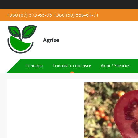
+380 (67) 573-65-95
+380 (50) 558-61-71
Agrise
Головна
Товари та послуги
Акції / Знижки