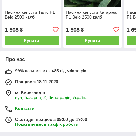
Насіння капусти Таліс F1
Насіння капусти Катаріна
Насі
Bejo 2500 калб
F1 Bejo 2500 калб
F1 B
1 508
1 508
1 6
₴
₴
Купити
Купити
Про нас
99% позитивних з 485 відгуків за рік
Працює з 18.11.2020
м. Виноградів
вул, Базарна, 2, Виноградів, Україна
Контакти
Сьогодні працює з 09:00 до 19:00
Показати весь графік роботи