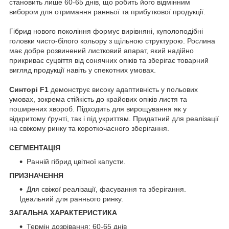
становить лише 60-65 днів, що робить його відмінним
вибором для отримання ранньої та прибуткової продукції.
Гібрид нового покоління формує вирівняні, куполоподібні
головки чисто-білого кольору з щільною структурою. Рослина
має добре розвинений листковий апарат, який надійно
прикриває суцвіття від сонячних опіків та зберігає товарний
вигляд продукції навіть у спекотних умовах.
Синторі F1
демонструє високу адаптивність у польових
умовах, зокрема стійкість до крайових опіків листя та
поширених хвороб. Підходить для вирощування як у
відкритому ґрунті, так і під укриттям. Придатний для реалізації
на свіжому ринку та короткочасного зберігання.
СЕГМЕНТАЦІЯ
Ранній гібрид цвітної капусти.
ПРИЗНАЧЕННЯ
Для свіжої реалізації, фасування та зберігання.
Ідеальний для раннього ринку.
ЗАГАЛЬНА ХАРАКТЕРИСТИКА
Термін дозрівання: 60-65 днів