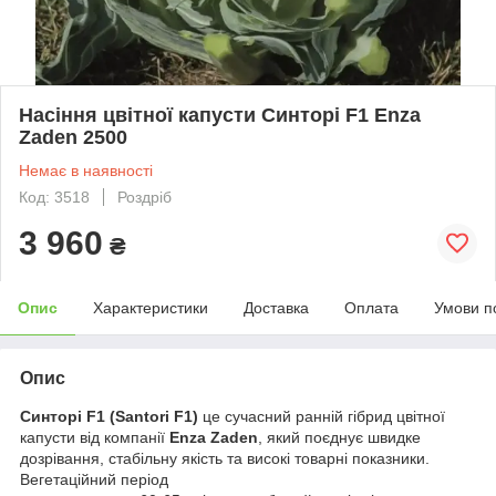
Насіння цвітної капусти Синторі F1 Enza
Zaden 2500
Немає в наявності
Код: 3518
Роздріб
3 960
₴
Опис
Характеристики
Доставка
Оплата
Умови п
Опис
Синторі F1 (Santori F1)
це сучасний ранній гібрид цвітної
капусти від компанії
Enza Zaden
, який поєднує швидке
дозрівання, стабільну якість та високі товарні показники.
Вегетаційний період