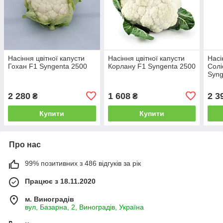
Насіння цвітної капусти
Насіння цвітної капусти
Насі
Гохан F1 Syngenta 2500
Корлану F1 Syngenta 2500
Солі
Syng
2 280
1 608
2 3
₴
₴
Купити
Купити
Про нас
99% позитивних з 486 відгуків за рік
Працює з 18.11.2020
м. Виноградів
вул, Базарна, 2, Виноградів, Україна