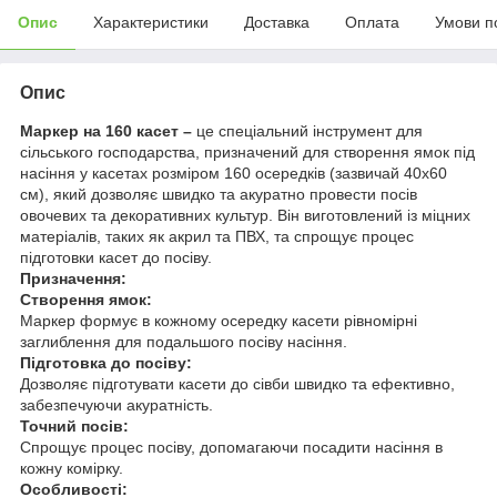
Опис
Характеристики
Доставка
Оплата
Умови п
Опис
Маркер на 160 касет –
це спеціальний інструмент для
сільського господарства, призначений для створення ямок під
насіння у касетах розміром 160 осередків (зазвичай 40х60
см), який дозволяє швидко та акуратно провести посів
овочевих та декоративних культур. Він виготовлений із міцних
матеріалів, таких як акрил та ПВХ, та спрощує процес
підготовки касет до посіву.
Призначення:
Створення ямок:
Маркер формує в кожному осередку касети рівномірні
заглиблення для подальшого посіву насіння.
Підготовка до посіву:
Дозволяє підготувати касети до сівби швидко та ефективно,
забезпечуючи акуратність.
Точний посів:
Спрощує процес посіву, допомагаючи посадити насіння в
кожну комірку.
Особливості: