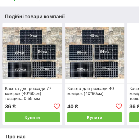
Подібні товари компанії
Касета для розсади 77
Касета для розсади 40
Касе
комірок (40*60см)
комірок (40*60см)
комі
товщина 0.55 мм
товщ
36
40
36
₴
₴
Купити
Купити
Про нас