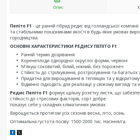
Опис
Х
Пепіто F1
- це ранній гібрид редис від голландської компан
та стабільними показниками якості в будь-яких умовах вир
городництва.
ОСНОВНІ ХАРАКТЕРИСТИКИ РЕДИСУ ПЕПІТО F1
:
Ранній термін дозрівання
Коренеплоди однорідної округлої форми, червоні
М'якуш соковитий, білий, ніжний, без порожнеч
Стійкість до стрілкування, розтріскування та багатьох
Придатна для вирощування в теплицях та у відкритому 
Відмінно підходить для реалізації у свіжому вигляді та
Редис Пепіто F1
формує щільну розетку листя, що забезпеч
стійкості до стресових факторів, сорт добре
показує себе у складних кліматичних умовах.
Вирощується протягом усіх сезонів весна, літо, осінь.
Оптимальна густота посіву: 1500-2000 тис. Насіння/га.