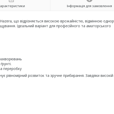
арактеристики
Інформація для замовлення
ії Hazera, що відрізняється високою врожайністю, відмінною однор
ощування. Ідеальний варіант для професійного та аматорського
 захворювань
ґрунті.
 на переробку
ує рівномірний розвиток та зручне прибирання. Завдяки високій