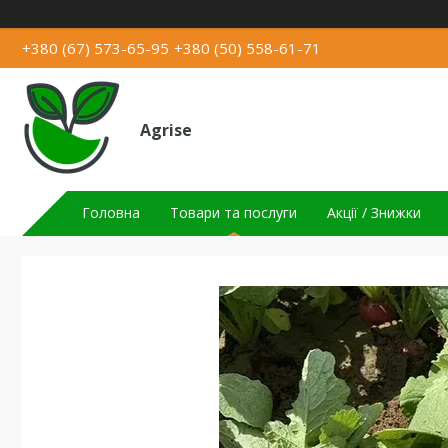
+380 (67) 573-65-95
+380 (50) 558-61-71
Agrise
Головна
Товари та послуги
Акції / Знижки