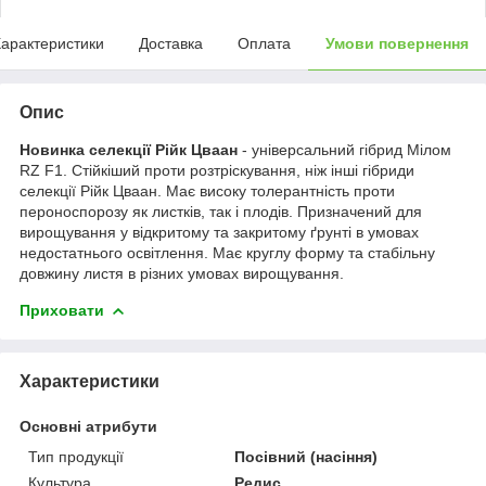
арактеристики
Доставка
Оплата
Умови повернення
Опис
Новинка селекції Рійк Цваан
- універсальний гібрид Мілом
RZ F1. Стійкіший проти розтріскування, ніж інші гібриди
селекції Рійк Цваан. Має високу толерантність проти
пероноспорозу як листків, так і плодів. Призначений для
вирощування у відкритому та закритому ґрунті в умовах
недостатнього освітлення. Має круглу форму та стабільну
довжину листя в різних умовах вирощування.
Приховати
Характеристики
Основні атрибути
Тип продукції
Посівний (насіння)
Культура
Редис