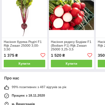
Насіння буряка Родіті F1
Насіння редису Бодіам F1
Насі
Rijk Zwaan 25000 3,00-
(Bodiam F1) Rijk Zwaan
Rijk
3,50
25000 3,25-3,5
1 375
1 520
350
₴
₴
Купити
Купити
Про нас
99% позитивних з 487 відгуків за рік
Працює з 18.11.2020
м. Виноградів