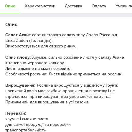
Опис
Характеристики
Доставка
Оплата
Умови п
Опис
Салат Акане
сорт листового салату типу Лолло Росса від
Enza Zaden (Голландія).
Використовується для свіжого ринку.
Опис плоду
: Хрумке, сильно розсічене листя у салату Акане
інтенсивно-червоного кольору.
Листя відмінне на смак і соковите.
Особливості рослини: Листя відмінно тримається на рослині.
Вирощування:
Рослина вирощується у відкритому ґрунті,
насичений колір має глибоке проникнення в розетку і не
втрачається при вирощуванні за умов спекотного літа.
Признчений для вирощування в усі сезони.
Переваги:
хрумке і смачне листя
для свіжої продукції та переробки
транспортабельність