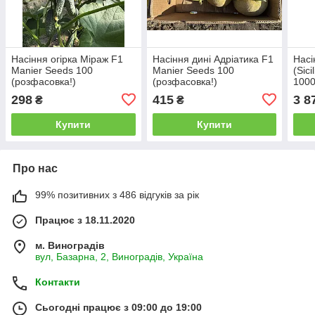
Насіння огірка Міраж F1
Насіння дині Адріатика F1
Насі
Manier Seeds 100
Manier Seeds 100
(Sic
(розфасовка!)
(розфасовка!)
100
298
415
3 8
₴
₴
Купити
Купити
Про нас
99% позитивних з 486 відгуків за рік
Працює з 18.11.2020
м. Виноградів
вул, Базарна, 2, Виноградів, Україна
Контакти
Сьогодні працює з 09:00 до 19:00