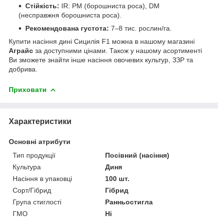
Стійкість:
IR: PM (борошниста роса), DM
(несправжня борошниста роса).
Рекомендована густота:
7–8 тис. рослин/га.
Купити насіння дині Сицилія F1 можна в нашому магазині
Аграйс
за доступними цінами. Також у нашому асортименті
Ви зможете знайти інше насіння овочевих культур, ЗЗР та
добрива.
Приховати
Характеристики
Основні атрибути
Тип продукції
Посівний (насіння)
Культура
Диня
Насіння в упаковці
100 шт.
Сорт/Гібрид
Гібрид
Група стиглості
Ранньостигла
ГМО
Ні