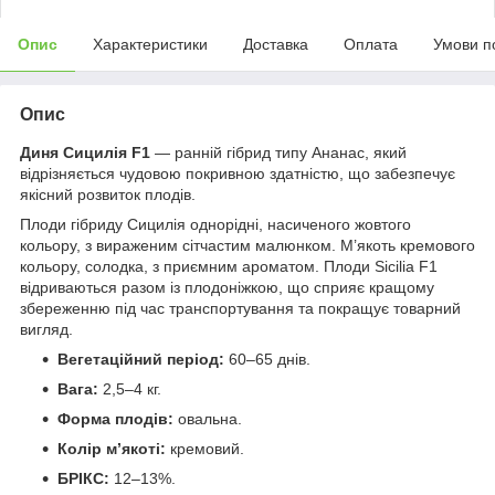
Опис
Характеристики
Доставка
Оплата
Умови п
Опис
Диня Сицилія F1
— ранній гібрид типу Ананас, який
відрізняється чудовою покривною здатністю, що забезпечує
якісний розвиток плодів.
Плоди гібриду Сицилія однорідні, насиченого жовтого
кольору, з вираженим сітчастим малюнком. М’якоть кремового
кольору, солодка, з приємним ароматом. Плоди Sicilia F1
відриваються разом із плодоніжкою, що сприяє кращому
збереженню під час транспортування та покращує товарний
вигляд.
Вегетаційний період:
60–65 днів.
Вага:
2,5–4 кг.
Форма плодів:
овальна.
Колір м’якоті:
кремовий.
БРІКС:
12–13%.