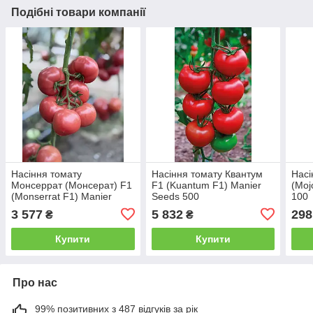
Подібні товари компанії
Насіння томату
Насіння томату Квантум
Насі
Монсеррат (Монсерат) F1
F1 (Kuantum F1) Manier
(Moj
(Monserrat F1) Manier
Seeds 500
100
Seeds 500
3 577
5 832
298
₴
₴
Купити
Купити
Про нас
99% позитивних з 487 відгуків за рік