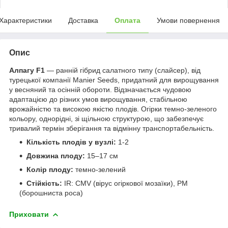
Характеристики
Доставка
Оплата
Умови повернення
Опис
Алпагу F1
— ранній гібрид салатного типу (слайсер), від
турецької компанії Manier Seeds, придатний для вирощування
у весняний та осінній обороти. Відзначається чудовою
адаптацією до різних умов вирощування, стабільною
врожайністю та високою якістю плодів. Огірки темно-зеленого
кольору, однорідні, зі щільною структурою, що забезпечує
тривалий термін зберігання та відмінну транспортабельність.
Кількість плодів у вузлі:
1-2
Довжина плоду:
15–17 см
Колір плоду:
темно-зелений
Стійкість:
IR: CMV (вірус огіркової мозаїки), PM
(борошниста роса)
Приховати