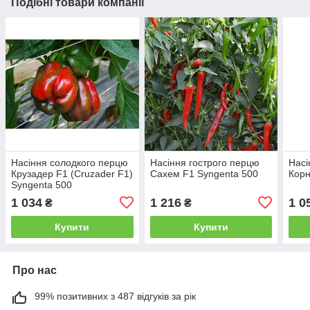
Подібні товари компанії
Насіння солодкого перцю
Насіння гострого перцю
Насі
Крузадер F1 (Cruzader F1)
Сахем F1 Syngenta 500
Корн
Syngenta 500
1 034
1 216
1 0
₴
₴
Купити
Купити
Про нас
99% позитивних з 487 відгуків за рік