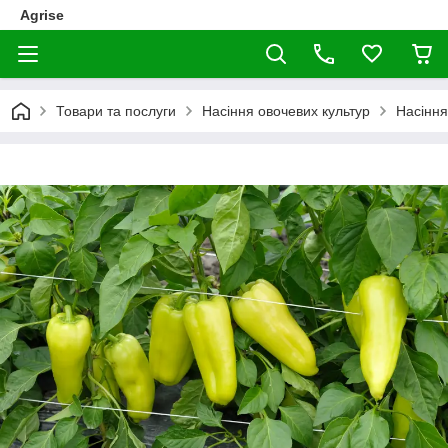
Agrise
Товари та послуги
Насіння овочевих культур
Насінн