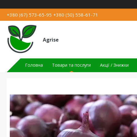
+380 (67) 573-65-95
+380 (50) 558-61-71
Agrise
Головна
Товари та послуги
Акції / Знижки