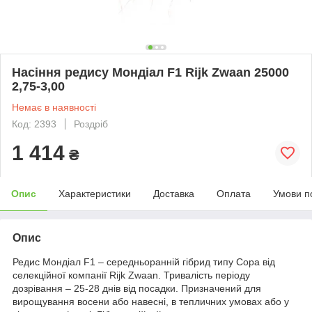
Насіння редису Мондіал F1 Rijk Zwaan 25000
2,75-3,00
Немає в наявності
Код: 2393
Роздріб
1 414
₴
Опис
Характеристики
Доставка
Оплата
Умови п
Опис
Редис Мондіал F1 – середньоранній гібрид типу Сора від
селекційної компанії Rijk Zwaan. Тривалість періоду
дозрівання – 25-28 днів від посадки. Призначений для
вирощування восени або навесні, в тепличних умовах або у