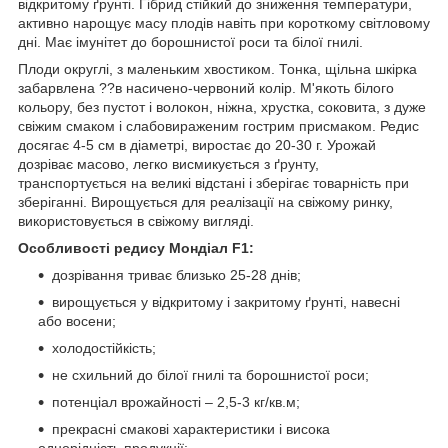
відкритому ґрунті. Гібрид стійкий до зниження температури,
активно нарощує масу плодів навіть при короткому світловому
дні. Має імунітет до борошнистої роси та білої гнилі.
Плоди округлі, з маленьким хвостиком. Тонка, щільна шкірка
забарвлена ??в насичено-червоний колір. М'якоть білого
кольору, без пустот і волокон, ніжна, хрустка, соковита, з дуже
свіжим смаком і слабовираженим гострим присмаком. Редис
досягає 4-5 см в діаметрі, виростає до 20-30 г. Урожай
дозріває масово, легко висмикується з ґрунту,
транспортується на великі відстані і зберігає товарність при
зберіганні. Вирощується для реалізації на свіжому ринку,
використовується в свіжому вигляді.
Особливості редису Мондіал F1:
дозрівання триває близько 25-28 днів;
вирощується у відкритому і закритому ґрунті, навесні
або восени;
холодостійкість;
не схильний до білої гнилі та борошнистої роси;
потенціал врожайності – 2,5-3 кг/кв.м;
прекрасні смакові характеристики і висока
однорідність продукції;