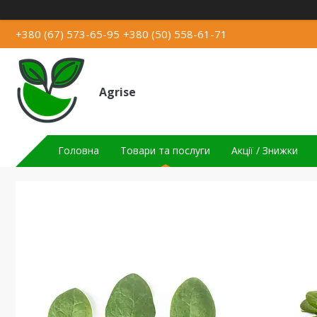
+380 (67) 573-65-95
+380 (50) 558-61-71
Agrise
Головна
Товари та послуги
Акції / Знижки