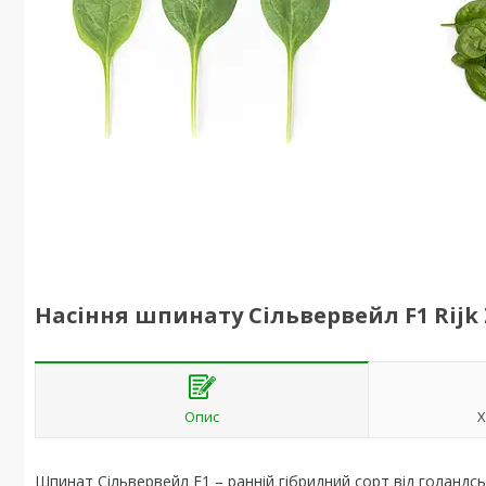
Насіння шпинату Сільвервейл F1 Rijk 
Опис
Х
Шпинат Сільвервейл F1 – ранній гібридний сорт від голандс