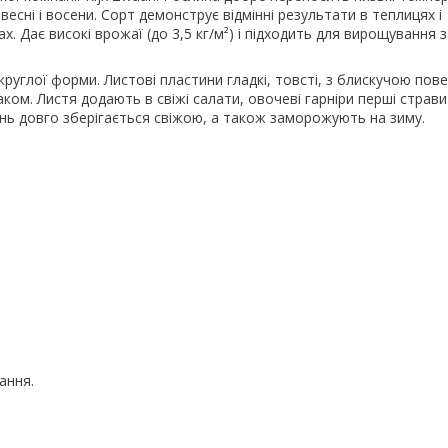
весні і восени. Сорт демонструє відмінні результати в теплицях і
. Дає високі врожаї (до 3,5 кг/м²) і підходить для вирощування з
руглої форми. Листові пластини гладкі, товсті, з блискучою пов
ом. Листя додають в свіжі салати, овочеві гарніри перші страви 
лень довго зберігається свіжою, а також заморожують на зиму.
ання.