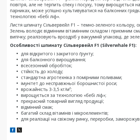
повітря, але не терпить спеку і посуху, тому вирощується на
парниках, може успішно культивуватися на балконних грядках
технологією «бебі ліф».
Листя шпинату Сільвервейл F1 – темно-зеленого кольору, ок
Зелень володіє відмінним вітамінним складом і приємним смак
випічку; реалізовують вроздріб у вакуумній упаковці, де зе
Особливості шпинату Сільвервейл F1
(Silverwhale F1)
:
для відкритого і закритого ґрунту;
для балконного вирощування;
всесезонний обробіток;
стійкість до холоду;
стандартна агротехніка з помірними поливами;
імунітет до несправжньої борошнистої роси;
врожайність 3-3,5 кг/м²;
вирощується за технологією «бебі ліф»;
прекрасний товарний вигляд продукції;
відмінний смак;
багатий склад вітамінів і мікроелементів;
для реалізації на свіжому ринку, переробки, заморожув