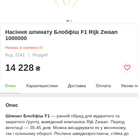
Насіння шпинату Блобфіш F1 Rijk Zwaan
1000000
Немає в наявності
Код: 2241
Роздріб
14 228
₴
Опис
Характеристики
Доставка
Оплата
Умови п
Опис
Шпинат Блобфіш F1
― ранній гібрид для відкритого та
закритого ґрунту, виведений компанією Rijk Zwaan. Період
вегетації ― 35-45 днів. Можна висаджувати як у весняному,
так і осінньому обороті. Рослина швидкозростаюча, стійка до