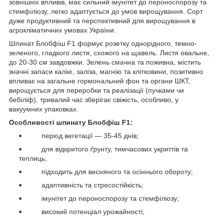
зовнішніх впливів, має сильний імунітет до пероноспорозу та
стемфіліозу, легко адаптується до умов вирощування. Сорт
дуже продуктивний та перспективний для вирощування в
агрокліматичних умовах України.
Шпинат Блобфіш F1 формує розетку однорідного, темно-
зеленого, гладкого листя, схожого на щавель. Листя овальне,
до 20-30 см завдовжки. Зелень смачна та поживна, містить
значні запаси калію, заліза, магнію та клітковини, позитивно
впливає на загальне гормональний фон та органи ШКТ,
вирощується для переробки та реалізації (пучками чи
бебіліф), тривалий час зберігає свіжість, особливо, у
вакуумних упаковках.
Особливості шпинату Блобфіш F1:
період вегетації ― 35-45 днів;
для відкритого ґрунту, тимчасових укриттів та
теплиць;
підходить для весняного та осіннього обороту;
адаптивність та стресостійкість;
імунітет до пероноспорозу та стемфіліозу;
високий потенціал урожайності;