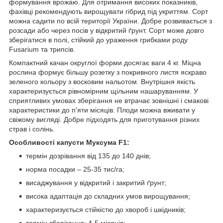
формування врожаю. Для отримання високих показників,
фахівці рекомендують вирощувати гібрид під укриттям. Сорт
можна садити по всій території України. Добре розвивається з
розсади або через посів у відкритий ґрунт. Сорт може довго
зберігатися в полі, стійкий до ураження грибками роду
Fusarium та трипсів.
Компактний качан округлої форми досягає ваги 4 кг. Міцна
рослина формує більшу розетку з покривного листя яскраво
зеленого кольору з восковим нальотом. Внутрішня якість
характеризується рівномірним щільним нашаруванням. У
сприятливих умовах зберігання не втрачає зовнішні і смакові
характеристики до п'яти місяців. Плоди можна вживати у
свіжому вигляді. Добре підходять для приготування різних
страв і солінь.
Особливості капусти Муксума F1:
термін дозрівання від 135 до 140 днів;
норма посадки – 25-35 тис/га;
висаджування у відкритий і закритий ґрунт;
висока адаптація до складних умов вирощування;
характеризується стійкістю до хвороб і шкідників;
термін зберігання: 4-5 місяців;