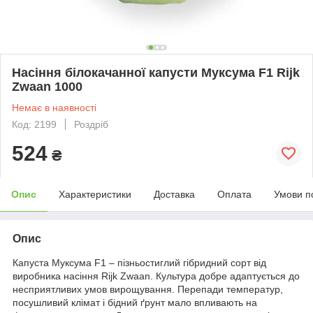
Насіння білокачанної капусти Муксума F1 Rijk
Zwaan 1000
Немає в наявності
Код: 2199
Роздріб
524
₴
Опис
Характеристики
Доставка
Оплата
Умови п
Опис
Капуста Муксума F1 – пізньостиглий гібридний сорт від
виробника насіння Rijk Zwaan. Культура добре адаптується до
несприятливих умов вирощування. Перепади температур,
посушливий клімат і бідний ґрунт мало впливають на