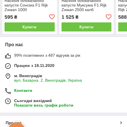
Насіння білокачанної
Насіння білокачанної
Насі
капусти Сонсма F1 Rijk
капусти Муксума F1 Rijk
капу
Zwaan 1000
Zwaan 2500 калб
Rijk
595
1 525
588
₴
₴
Купити
Купити
Про нас
99% позитивних з 487 відгуків за рік
Працює з 18.11.2020
м. Виноградів
вул, Базарна, 2, Виноградів, Україна
Контакти
Сьогодні вихідний
Показати весь графік роботи
Про нас