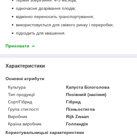
одночасне дозрівання плодів;
відмінно переносить транспортування;
використовується для свіжого ринку і переробки;
підходить для квашення.
Приховати
Характеристики
Основні атрибути
Культура
Капуста Білоголова
Тип продукції
Посівний (насіння)
Сорт/Гібрид
Гібрид
Група стиглості
Пізньостигла
Виробник
Rijk Zwaan
Країна виробник
Голландія
Користувальницькі характеристики