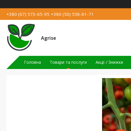
+380 (67) 573-65-95
+380 (50) 558-61-71
Agrise
Головна
Товари та послуги
Акції / Знижки