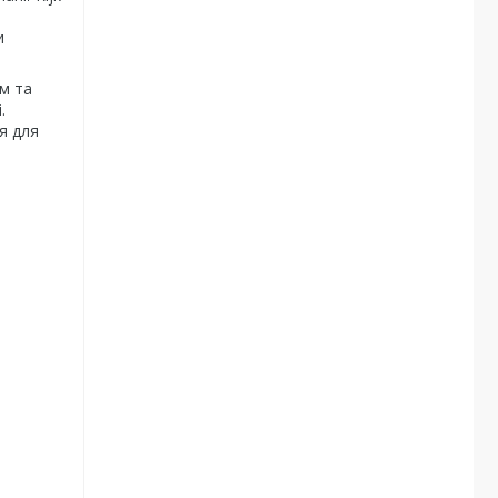
и
ом та
.
я для