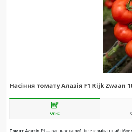
Насіння томату Алазія F1 Rijk Zwaan 1
Опис
Х
Томат Алазія F1
― ранньостиглий, індетермінантний гібрид,