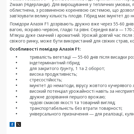
Zwaan (Нідерланди). Для вирощування у тепличних умовах, я
облистнена, з розвиненою кореневою системою, що дозвол
зав'язувати велику кількість плодів. Гібрид має імунітет до
Помідори Алазія F1 дозрівають дружно вже через 55-60 днів 
вагою, яскраво-червоні, гладкі та рівні. Середня вага ― 170-
М'якуш дуже смачний і ароматний. Урожай довгий час післ
свіжого ринку, може бути використаний для свіжих страв, ко
Особливості помідор Алазія F1:
тривалість вегетації ― 55-60 днів після висадки ро
індетермінантний гібрид;
для закритого ґрунту, 1 та 2 оборот;
висока продуктивність;
стресостійкість;
імунітет до нематоди, вірусу жовтого кучерявого ли
високий потенціал урожайності навіть за несприят
дружне дозрівання першого врожаю;
чудові смакові якості та товарний вигляд;
транспортабельність без втрати товарності;
універсального призначення ― для реалізації, куліна