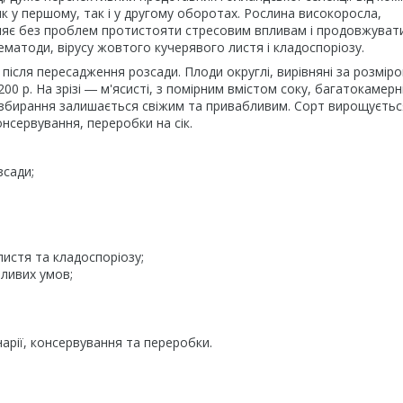
к у першому, так і у другому оборотах. Рослина високоросла,
яє без проблем протистояти стресовим впливам і продовжуват
 нематоди, вірусу жовтого кучерявого листя і кладоспоріозу.
після пересадження розсади. Плоди округлі, вирівняні за розмір
200 р. На зрізі ― м'ясисті, з помірним вмістом соку, багатокамерні
я збирання залишається свіжим та привабливим. Сорт вирощуєтьс
нсервування, переробки на сік.
зсади;
стя та кладоспоріозу;
ливих умов;
рії, консервування та переробки.