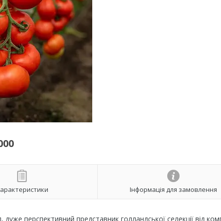
000
арактеристики
Інформація для замовлення
 дуже перспективний представник голландської селекції від компа