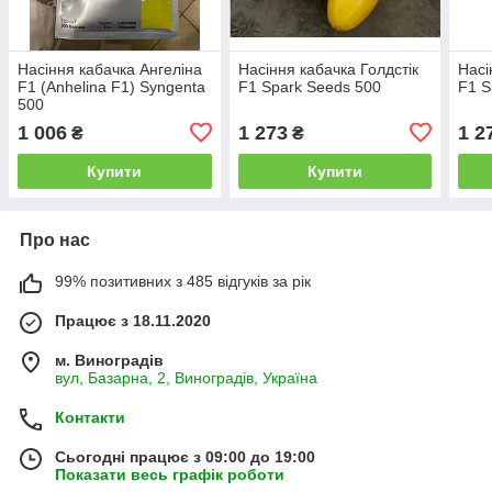
Насіння кабачка Ангеліна
Насіння кабачка Голдстік
Насі
F1 (Anhelina F1) Syngenta
F1 Spark Seeds 500
F1 S
500
1 006
1 273
1 2
₴
₴
Купити
Купити
Про нас
99% позитивних з 485 відгуків за рік
Працює з 18.11.2020
м. Виноградів
вул, Базарна, 2, Виноградів, Україна
Контакти
Сьогодні працює з 09:00 до 19:00
Показати весь графік роботи