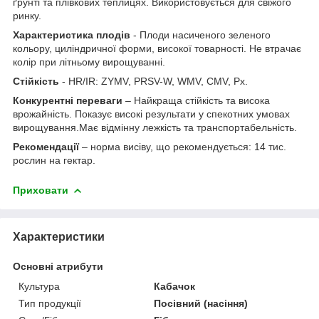
ґрунті та плівкових теплицях. Використовується для свіжого
ринку.
Характеристика плодів
- Плоди насиченого зеленого
кольору, циліндричної форми, високої товарності. Не втрачає
колір при літньому вирощуванні.
Стійкість
- HR/IR: ZYMV, PRSV-W, WMV, CMV, Px.
Конкурентні переваги
– Найкраща стійкість та висока
врожайність. Показує високі результати у спекотних умовах
вирощування.Має відмінну лежкість та транспортабельність.
Рекомендації
– норма висіву, що рекомендується: 14 тис.
рослин на гектар.
Приховати
Характеристики
Основні атрибути
Культура
Кабачок
Тип продукції
Посівний (насіння)