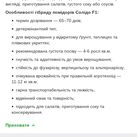
вигляді, приготування салатів, густого соку або соусів.
Особливості гібриду помідорів Солідо F1:
термін дозрівання — 65–70 днів;
детермінантний тип;
для вирощування у відкритому ґрунті, теплицях та
плівкових укриттях;
рекомендована густота посіву — 4-6 росл кв.м;
гнучкість та адаптивність до умов вирощування;
стійкість до фузаріозу, вертицильозу та альтернаріозу;
очікувана врожайність при правильній агротехніці —
11-12 кг кв.м;
гарна транспортабельність та лежкість;
відмінний смак та товарність;
підходить для салатів, приготування соку та
консервування.
Приховати