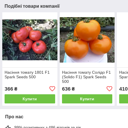
Подібні товари компанії
Насіння томату 1801 F1
Насіння томату Солідо F1
Насі
Spark Seeds 500
(Solido F1) Spark Seeds
Spar
500
366
636
410
₴
₴
Купити
Купити
Про нас
99% позитивних з 486 відгуків за рік