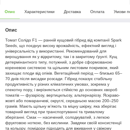
Опис
Характеристики
Доставка
Оплата
Умови п
Опис
Томат Солідо F1 — ранній кущовий гібрид від компанії Spark
Seeds, що поєднує високу врожайність, ефектний вигляд і
універсальність у використанні. Рекомендований для
вирощування як у відкритому, так і в закритому ґрунті. Кущ
детермінантного типу, потужний, з добре сформованою
кореневою системою та щільним листовим покривом, який
захищає плоди від опіків. Вегетаційний період — близько 65–
70 днів після висадки розсади. Гібрид показує стабільну
продуктивність у різних кліматичних умовах, зокрема у
спекотну пору, і вирізняється стійкістю до основних хвороб
томатів — фузаріозу, вертицильозу, альтернаріозу. Яскраво-
жовті або помаранчеві, округлі, середньою масою 200–250
грамів. Мають щільну м’якоть та міцну шкірку, яка зберігає
товарний вигляд при транспортуванні та тривалому
зберіганні. Смак — насичений, солодкуватий, з легкою
фруктовою ноткою, без кислинки. Завдяки своїй консистенції
та кольору, помідори підходять для вживання у свіжому