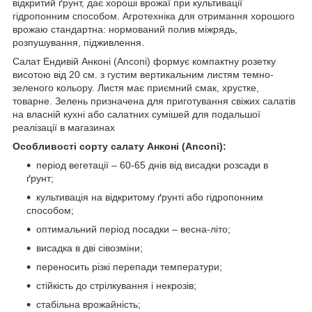
відкритий ґрунт, дає хороші врожаї при культивації
гідропонним способом. Агротехніка для отримання хорошого
врожаю стандартна: нормований полив міжрядь,
розпушування, підживлення.
Салат Ендивій Анконі (Anconi) формує компактну розетку
висотою від 20 см. з густим вертикальним листям темно-
зеленого кольору. Листя має приємний смак, хрустке,
товарне. Зелень призначена для приготування свіжих салатів
на власній кухні або салатних сумішей для подальшої
реалізації в магазинах
Особливості сорту салату Анконі
(Anconi)
:
період вегетації – 60-65 днів від висадки розсади в
ґрунт;
культивація на відкритому ґрунті або гідропонним
способом;
оптимальний період посадки – весна-літо;
висадка в дві сівозміни;
переносить різкі перепади температури;
стійкість до стрілкування і некрозів;
стабільна врожайність;