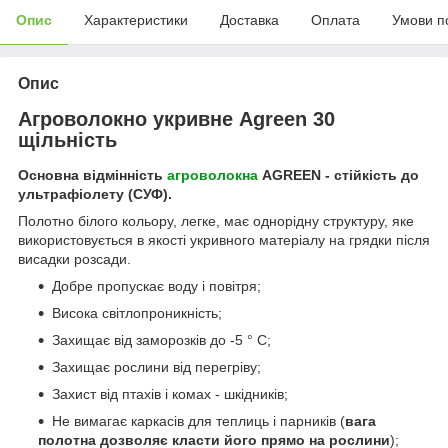
Опис
Характеристики
Доставка
Оплата
Умови п
Опис
Агроволокно укривне Agreen 30
щільність
Основна відмінність
агроволокна
AGREEN - стійкість до
ультрафіолету (СУФ).
Полотно білого кольору, легке, має однорідну структуру, яке
використовується в якості укривного матеріалу на грядки після
висадки розсади.
Добре пропускає воду і повітря;
Висока світлопроникність;
Захищає від заморозків до -5 ° С;
Захищає рослини від перегріву;
Захист від птахів і комах - шкідників;
Не вимагає каркасів для теплиць і парників (
вага
полотна дозволяє класти його прямо на рослини
);