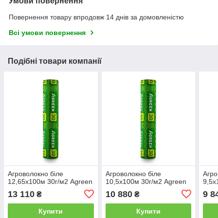
Умови повернення
Повернення товару впродовж 14 днів за домовленістю
Всі умови повернення
Подібні товари компанії
Агроволокно біле
Агроволокно біле
Агро
12,65х100м 30г/м2 Agreen
10,5х100м 30г/м2 Agreen
9,5х
13 110
10 880
9 8
₴
₴
Купити
Купити