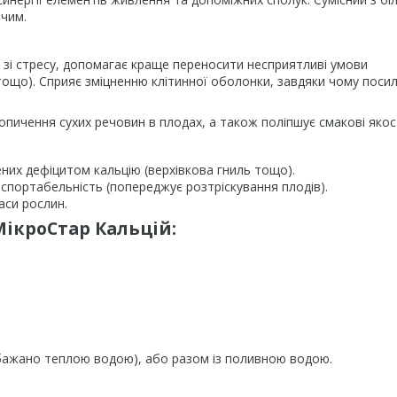
ючим.
зі стресу, допомагає краще переносити несприятливі умови
ощо). Сприяє зміцненню клітинної оболонки, завдяки чому пос
опичення сухих речовин в плодах, а також поліпшує смакові якост
них дефіцитом кальцію (верхівкова гниль тощо).
нспортабельність (попереджує розтріскування плодів).
аси рослин.
МікроСтар Кальцій:
бажано теплою водою), або разом із поливною водою.