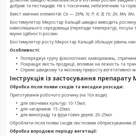
добрив та пестицидів. Не є токсичним, небезпечним та гор
Вміст хімічних елементів:
Ca
— 26%
;
N; P; К; B; Fe; Zn; Mn; Mo.
Біостимулятор Мікростар Кальцій швидко виводить рослину 
навколишнього середовища (перепади температур, посуха т
імунні здібності рослин.
Біостимулятор росту Мікростар Кальцій збільшує рівень нак
Особливості:
Попереджує групу фізіологічних захворювань, спричине
Покращує якість продукції, впливає на лежкість та тра
Сприяє швидкому та якісному приросту вегетативної м
Інструкція із застосування препарату 
Обробка після появи сходів та висадки розсади:
Приготування робочого розчину (на 10л води):
для овочевих культур: 10-15мл;
для чагарників: 15-20мл;
для винограду та фруктових дерев: 20-25мл.
Обробляти після появи сходів листковим обприскуванням (
Обробка впродовж періоду вегетації: