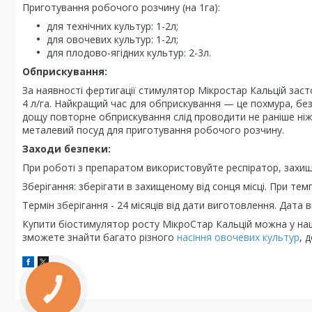
Приготування робочого розчину (на 1га):
для технічних культур: 1-2л;
для овочевих культур: 1-2л;
для плодово-ягідних культур: 2-3л.
Обприскування:
За наявності фертигації стимулятор Мікростар Кальцій засто
4 л/га. Найкращий час для обприскування — це похмура, безп
дощу повторне обприскування слід проводити не раніше ні
металевий посуд для приготування робочого розчину.
Заходи безпеки:
При роботі з препаратом використовуйте респіратор, захища
Зберігання: зберігати в захищеному від сонця місці. При темп
Термін зберігання - 24 місяців від дати виготовлення. Дата 
Купити біостимулятор росту МікроСтар Кальцій можна у на
зможете знайти багато різного
насіння овочевих культур
, 
КНОПКА
ЗВ'ЯЗКУ