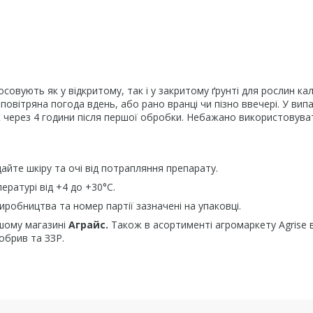
совують як у відкритому, так і у закритому ґрунті для рослин кал
овітряна погода вдень, або рано вранці чи пізно ввечері. У вип
ж через 4 години після першої обробки. Небажано використовува
йте шкіру та очі від потрапляння препарату.
ературі від +4 до +30°C.
виробництва та номер партії зазначені на упаковці.
шому магазині
Аграйс.
Також в асортименті агромаркету Agrise 
добрив та ЗЗР.