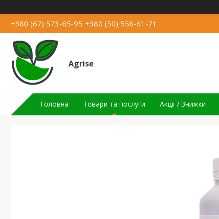
+380 (67) 573-65-95
+380 (50) 558-61-71
Agrise
Головна
Товари та послуги
Акції / Знижки