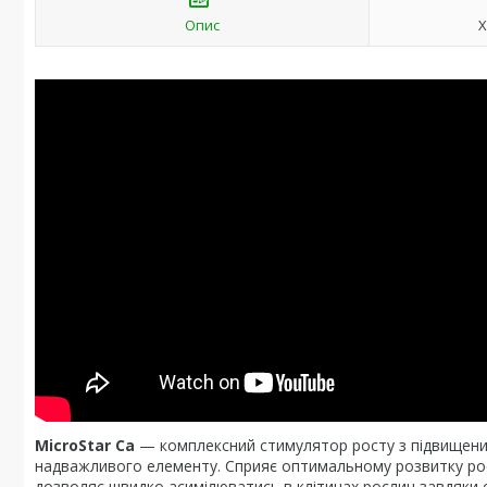
Опис
Х
MicroStar Ca
— комплексний стимулятор росту з підвищени
надважливого елементу. Сприяє оптимальному розвитку ро
дозволяє швидко асимілюватись в клітинах рослин завдяки с