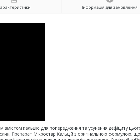
арактеристики
Інформація для замовлення
м вмістом кальцію для попередження та усунення дефіциту цьог
слин. Препарат Мікростар Кальцій з оригінальною формулою, щ
инергії елементів живлення та допоміжних сполук. Сумісний з бі