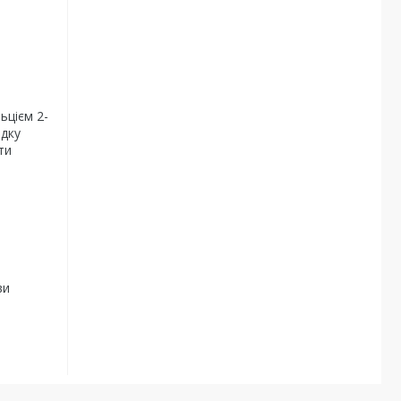
ьцієм 2-
адку
ти
ви