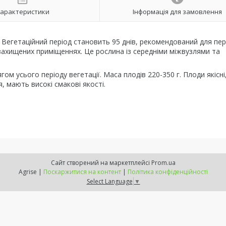
арактеристики
Інформація для замовлення
Вегетаційний період становить 95 днів, рекомендований для пе
захищених приміщеннях. Це рослина із середніми міжвузлями та
м усього періоду вегетації. Маса плодів 220-350 г. Плоди якісні
я, мають високі смакові якості.
Сайт створений на маркетплейсі
Prom.ua
Agrise |
Поскаржитися на контент
|
Політика конфіденційності
Select Language
▼