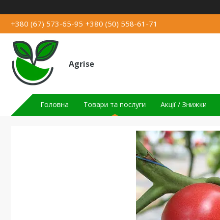
+380 (67) 573-65-95
+380 (50) 558-61-71
Agrise
Головна
Товари та послуги
Акції / Знижки