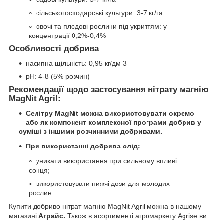
сільськогосподарські культури: 3-7 кг/га
овочі та плодові рослини під укриттям: у
концентрації 0,2%-0,4%
Особливості добрива
насипна щільність: 0,95 кг/дм 3
рН: 4-8 (5% розчин)
Рекомендації щодо застосування нітрату магнію
MagNit Agril:
Селітру MagNit можна використовувати окремо
або як компонент комплексної програми добрив у
суміші з іншими розчинними добривами.
При використанні добрива слід:
уникати використання при сильному впливі
сонця;
використовувати нижчі дози для молодих
рослин.
Купити добриво нітрат магнію MagNit Agril можна в нашому
магазині
Аграйс.
Також в асортименті агромаркету Agrise ви