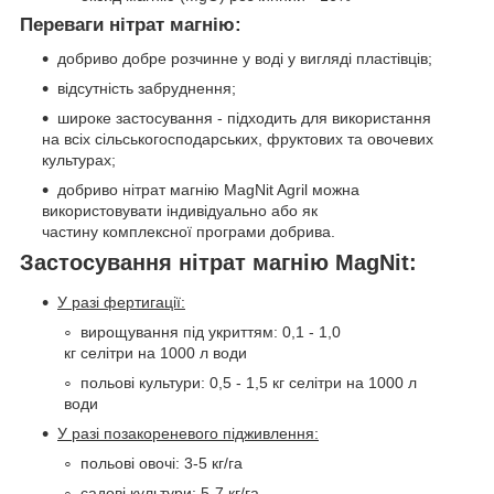
Переваги нітрат магнію:
добриво добре розчинне у воді у вигляді пластівців;
відсутність забруднення;
широке застосування - підходить для використання
на всіх сільськогосподарських, фруктових та овочевих
культурах;
добриво нітрат магнію MagNit Agril можна
використовувати індивідуально або як
частину комплексної програми добрива.
Застосування нітрат магнію MagNit:
У разі фертигації:
вирощування під укриттям: 0,1 - 1,0
кг селітри на 1000 л води
польові культури: 0,5 - 1,5 кг селітри на 1000 л
води
У разі позакореневого підживлення:
польові овочі: 3-5 кг/га
садові культури: 5-7 кг/га