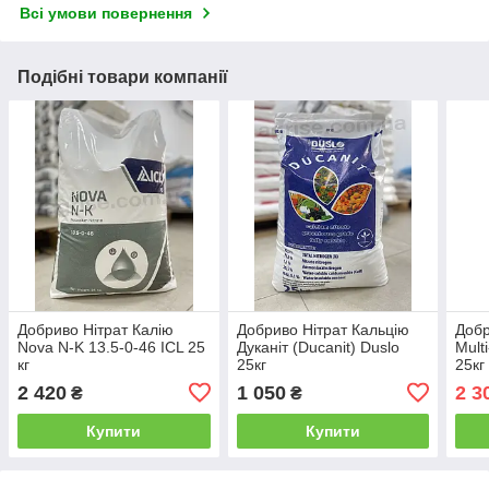
Всі умови повернення
Подібні товари компанії
Добриво Нітрат Калію
Добриво Нітрат Кальцію
Добр
Nova N-K 13.5-0-46 ICL 25
Дуканіт (Ducanit) Duslo
Mult
кг
25кг
25кг
2 420
1 050
2 3
₴
₴
Купити
Купити