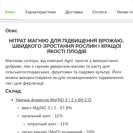
Опис
Характеристики
Доставка
Оплата
Умови п
Опис
НІТРАТ МАГНІЮ ДЛЯ ПІДВИЩЕННЯ ВРОЖАЮ,
ШВИДКОГО ЗРОСТАННЯ РОСЛИН І КРАЩОЇ
ЯКОСТІ ПЛОДІВ
Магнієва селітра, від компанії Agril, просте у використанні
добриво, яке є гарним джерелом магнію та азоту для
сільськогосподарських, фруктових та садових культур. Його
можна використовувати як для позакореневого підживлення,
так і для фертигації.
Склад:
Хімічна формула Mg(NO
3
)
2
x 6H
2
O
вміст Mg(NO
3
)
2
- 57,8%
загальний азот - 11%
нітратный азот - 11%
оксид магнію (MgO) розчинний - 16%