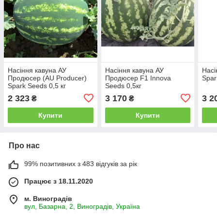
Насіння кавуна АУ
Насіння кавуна АУ
Насі
Продюсер (AU Producer)
Продюсер F1 Innova
Spar
Spark Seeds 0,5 кг
Seeds 0,5кг
2 323
3 170
3 2
₴
₴
Купити
Купити
Про нас
99% позитивних з 483 відгуків за рік
Працює з 18.11.2020
м. Виноградів
вул, Базарна, 2, Виноградів, Україна