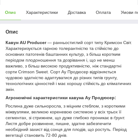
Опис
Характеристики
Доставка
Оплата
Умови п
Опис
Кавун AU Producer
— ранньостиглий сорт типу Кримсон Світ.
Характеризується гарною толерантністю та стійкістю до
основних патогенів баштанних культур, з більш коротким
періодом плодоношення та дозрівання і, що не менш
важливо, з більш високою продуктивністю, ніж стандартні
сорти Crimson Sweet. Сорт Ау Продюсер відрізняється
чудовою здатністю адаптуватися до різних типів грунту,
технологічних цінностей і має хорошу стійкість до кліматичних
змін.
Агрономічні характеристики кавуна Ау Продюсер:
Рослина дуже сильноросла, з міцним стеблом, з короткими
міжвузлями, великою кореневою системою у всіх трьох її
сегментах, зі стрижнем, що дуже глибоко проникає в ґрунт.
Листя добре розвинене, пишне, здатне забезпечити
необхідний захист від сонця для плодів, що ростуть. Період
вегетації становить 72-80 днів.