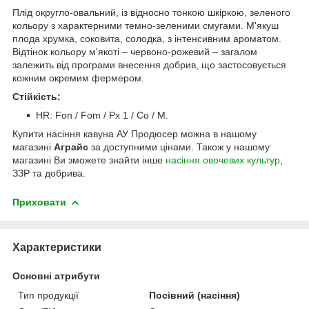
Плід округло-овальний, із відносно тонкою шкіркою, зеленого
кольору з характерними темно-зеленими смугами. М'якуш
плода хрумка, соковита, солодка, з інтенсивним ароматом.
Відтінок кольору м'якоті – червоно-рожевий – загалом
залежить від програми внесення добрив, що застосовується
кожним окремим фермером.
Стійкість:
HR: Fon / Fom / Px 1 / Co / M.
Купити насіння кавуна АУ Продюсер можна в нашому
магазині
Аграйс
за доступними цінами. Також у нашому
магазині Ви зможете знайти інше
насіння овочевих культур
,
ЗЗР та добрива.
Приховати
Характеристики
Основні атрибути
Тип продукції
Посівний (насіння)