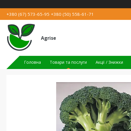
+380 (67) 573-65-95
+380 (50) 558-61-71
Agrise
Головна
Товари та послуги
Акції / Знижки