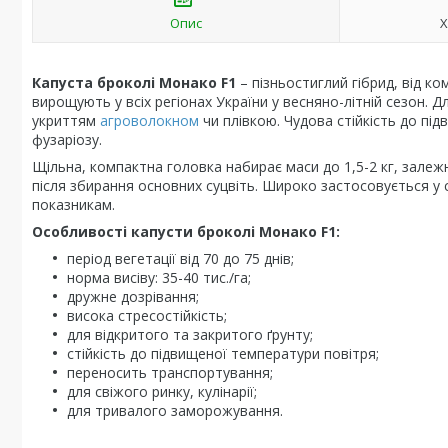
Опис
Х
Капуста броколі
Монако F1
– пізньостиглий гібрид, від ко
вирощують у всіх регіонах України у весняно-літній сезон. 
укриттям
агроволокном
чи плівкою. Чудова стійкість до пі
фузаріозу.
Щільна, компактна головка набирає маси до 1,5-2 кг, залеж
після збирання основних суцвіть. Широко застосовується у
показникам.
Особливості капусти броколі Монако F1:
період вегетації від 70 до 75 днів;
норма висіву: 35-40 тис./га;
дружне дозрівання;
висока стресостійкість;
для відкритого та закритого ґрунту;
стійкість до підвищеної температури повітря;
переносить транспортування;
для свіжого ринку, кулінарії;
для тривалого заморожування.