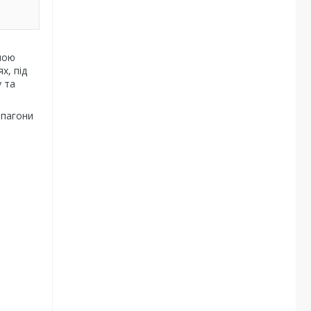
мою
х, під
у та
 пагони