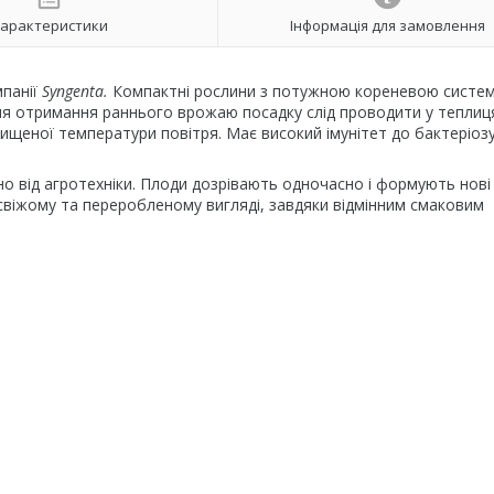
арактеристики
Інформація для замовлення
мпанії
Syngenta.
Компактні рослини з потужною кореневою систе
Для отримання раннього врожаю посадку слід проводити у теплиця
двищеної температури повітря. Має високий імунітет до бактеріоз
но від агротехніки. Плоди дозрівають одночасно і формують нові
 свіжому та переробленому вигляді, завдяки відмінним смаковим