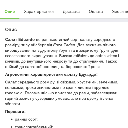
Опис
Характеристики
Доставка
Оплата
Умови п
Опис
Салат
Eduardo
це ранньостиглий сорт салату середнього
розміру, типу айсберг від
Enza Zaden.
Для весняно-літного
вирощування на відкритому ґрунті та в закритому ґрунті для
всесезонного вирощування. Висока стійкість до опіків квіток і
кінчиків, до внутрішнього некрозу та до стрілкування. Також
стійкий до салатної попелиці та борошнистої роси.
Агрономічні характеристики салату Едуардо:
Салат середнього розміру, зі свіжими, хрусткими, зеленими,
великими, трохи хвилястими по краях листям і круглою
головкою. Головка щільно прилягає до рами, забезпечуючи
гарний захист у суворіших умовах, але при цьому її легко
збирати.
Переваги:
ранній сорт;
транспонтабельний;