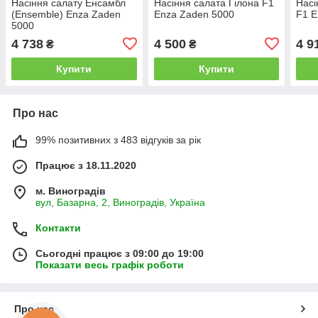
Насіння салату Енсамбл
Насіння салата Гілона F1
Насі
(Ensemble) Enza Zaden
Enza Zaden 5000
F1 E
5000
4 738
4 500
4 9
₴
₴
Купити
Купити
Про нас
99% позитивних з 483 відгуків за рік
Працює з 18.11.2020
м. Виноградів
вул, Базарна, 2, Виноградів, Україна
Контакти
Сьогодні працює з 09:00 до 19:00
Показати весь графік роботи
Про нас