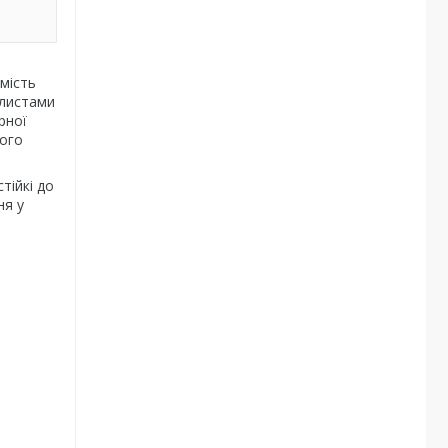
мість
 листами
рної
ного
тійкі до
ня у