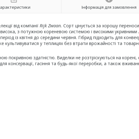
арактеристики
Інформація для замовлення
лекції від компанії
Rijk Zwaan.
Сорт цінується за хорошу переноси
а висока, з потужною кореневою системою і високими укривними
період із квітня до середини червня. Гібрид підходить для конвеє
же культивуватися у теплицях без втрати врожайності та товар
аною покривною здатністю. Виделки не розтріскуються на корені, с
ля консервації, гасіння та будь-якої переробки, а також вживан