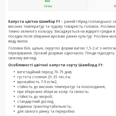
Опис
Х
Капуста цвітна Шамбор F1
– ранній гібрид голландської се
високих температур та чудову товарність головок. Рослин
темно-зеленого кольору. Висаджується на відкриті грядки в 
посадки після збирання врожаю ранніх культур. Рослина мо
виду вилок.
Головки білі, щільні, округлої форми вагою 1,5-2 кг з непог
перезрівання. Урожай дозріває одночасно. Плоди підходять д
свіжому вигляді.
Особливості цвітної капусти сорту Шамборд F1:
вегетаційний період 70-75 днів;
густота стояння 25-35 тис./га;
врожайність 7-9 кг/м2;
стійкість до високих температур та похолодання;
при зберіганні зберігає колір та свіжість;
стійкість до хвороб;
стандартний догляд;
відмінна транспортабельність;
для свіжого ринку та переробки.