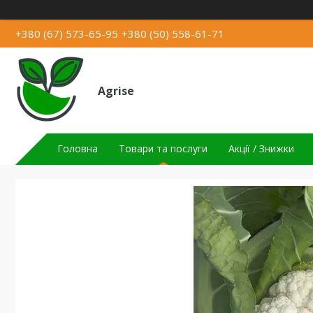
+380 (67) 573-65-95
+380 (50) 558-61-71
Agrise
Головна
Товари та послуги
Акції / Знижки