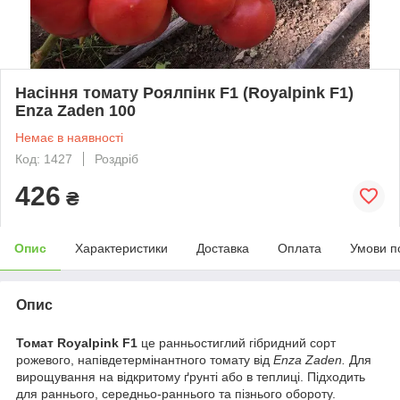
Насіння томату Роялпінк F1 (Royalpink F1)
Enza Zaden 100
Немає в наявності
Код: 1427
Роздріб
426
₴
Опис
Характеристики
Доставка
Оплата
Умови п
Опис
Томат Royalpink F1
це ранньостиглий гібридний сорт
рожевого, напівдетермінантного томату від
Enza Zaden.
Для
вирощування на відкритому ґрунті або в теплиці. Підходить
для раннього, середньо-раннього та пізнього обороту.