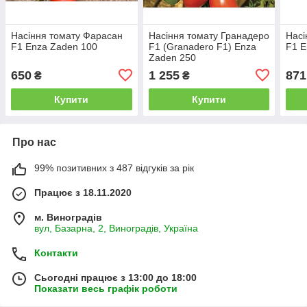
Насіння томату Фарасан
Насіння томату Гранадеро
Насі
F1 Enza Zaden 100
F1 (Granadero F1) Enza
F1 E
Zaden 250
650
1 255
871
₴
₴
Купити
Купити
Про нас
99% позитивних з 487 відгуків за рік
Працює з 18.11.2020
м. Виноградів
вул, Базарна, 2, Виноградів, Україна
Контакти
Сьогодні працює з 13:00 до 18:00
Показати весь графік роботи