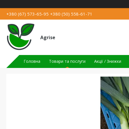
+380 (67) 573-65-95
+380 (50) 558-61-71
Agrise
Головна
Товари та послуги
Акції / Знижки