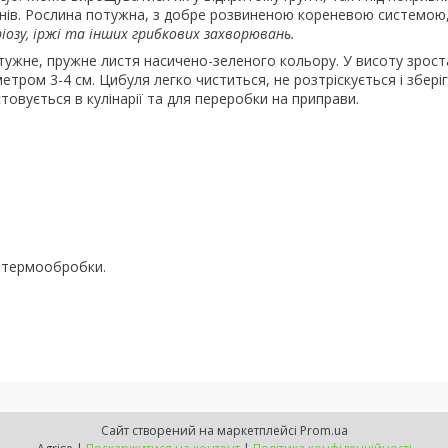
0 днів. Рослина потужна, з добре розвиненою кореневою системою,
озу, іржі та інших грибкових захворювань.
отужне, пружне листя насичено-зеленого кольору. У висоту зрост
етром 3-4 см. Цибуля легко чиститься, не розтріскується і збері
товується в кулінарії та для переробки на приправи.
ля термообробки.
Сайт створений на маркетплейсі
Prom.ua