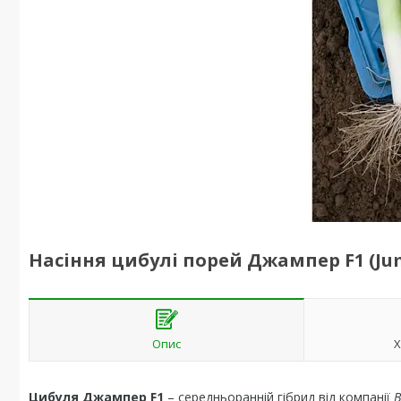
Насіння цибулі порей Джампер F1 (Jump
Опис
Х
Цибуля
Джампер F1
– середньоранній гібрид від компанії
B