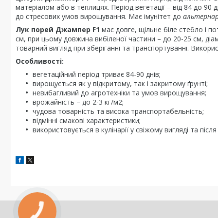
матеріалом або в теплицях. Період вегетації – від 84 до 9
до стресових умов вирощування. Має імунітет до
альтернарі
Лук порей Джампер F1
має довге, щільне біле стебло і п
см, при цьому довжина вибіленої частини – до 20-25 см, діам
товарний вигляд при зберіганні та транспортуванні. Викорис
Особливості:
вегетаційний період триває 84-90 днів;
вирощується як у відкритому, так і закритому ґрунті;
невибагливий до агротехніки та умов вирощування;
врожайність – до 2-3 кг/м2;
чудова товарність та висока транспортабельність;
відмінні смакові характеристики;
використовується в кулінарії у свіжому вигляді та піс
КНОПКА
ЗВ'ЯЗКУ