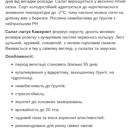
днів від висадки розсади. Салат вирощується у весняно-літній
сезон. Сорт холодостійкий адаптується до короткочасного
зниження температури до -2°C, тому насіння можна сіяти на
ділянку вже з березня. Рослина невибаглива до ґрунтів з
нейтральним PH.
Салат-латук Кавернет
формує округлу, досить великих
розмірів розетку з кучерявим листям червоного кольору. Лист
щільний, хрумкий, соковитий, з легким горіховим смаком.
Вживається в їжу у свіжому вигляді, у салатах та закусках.
Особливості:
період вегетації становить близько 55 днів;
культивування у відкритому, захищеному ґрунті, на
гідропоніці;
невибагливість до ґрунтів;
стресостійкість;
імунітет до основних захворювань;
врожайність до 20 т/га;
чудовий смак та маса корисних властивостей;
рекомендовано для ринку свіжих овочів.