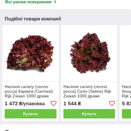
Всі умови повернення
Подібні товари компанії
Насіння салату (лолло
Насіння салату (лолло
Насі
росса) Кармезі (Carmesi)
росса) Сатін (Satine) Rijk
біон
Rijk Zwaan 1000 драже
Zwaan 1000 драже
Rijk
1 472
1 544
5 8
₴/упаковка
₴
Купити
Купити