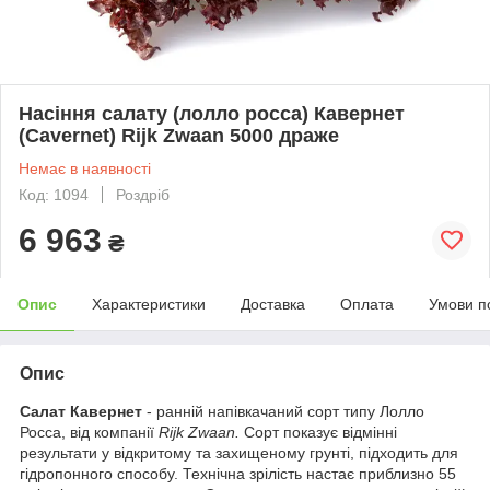
Насіння салату (лолло росса) Кавернет
(Cavernet) Rijk Zwaan 5000 драже
Немає в наявності
Код: 1094
Роздріб
6 963
₴
Опис
Характеристики
Доставка
Оплата
Умови п
Опис
Салат Кавернет
- ранній напівкачаний сорт типу Лолло
Росса, від компанії
Rijk Zwaan.
Сорт показує відмінні
результати у відкритому та захищеному грунті, підходить для
гідропонного способу. Технічна зрілість настає приблизно 55