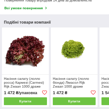
Повернення товару впродовж 14 днів за домовленістю
Всі умови повернення
Подібні товари компанії
Насіння салату (лолло
Насіння салату (лолло
Насі
росса) Кармезі (Carmesi)
біонда) Лімасол Rijk
росс
Rijk Zwaan 1000 драже
Zwaan 1000 драже
Zwa
1 472
1 472
1 5
₴/упаковка
₴
Купити
Купити