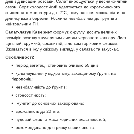
днів від висадки розсади. Салат вирощується у весняно-літній
сезон. Сорт холодостійкий адаптується до короткочасного
зниження температури до -2°C, тому насіння можна сіяти на
ділянку вже з березня. Рослина невибаглива до ґрунтів з
нейтральним PH.
Салат-латук Кавернет
формує округлу, досить великих
розмірів розетку з кучерявим листям червоного кольору. Лист
щільний, хрумкий, соковитий, з легким горіховим смаком.
Вживається в їжу у свіжому вигляді, у салатах та закусках.
Особливості:
період вегетації становить близько 55 днів;
культивування у відкритому, захищеному ґрунті, на
гідропоніці;
невибагливість до ґрунтів;
стресостійкість;
імунітет до основних захворювань;
врожайність до 20 т/га;
чудовий смак та маса корисних властивостей;
рекомендовано для ринку свіжих овочів.