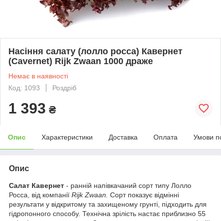
Насіння салату (лолло росса) Кавернет
(Cavernet) Rijk Zwaan 1000 драже
Немає в наявності
Код: 1093
Роздріб
1 393
₴
Опис
Характеристики
Доставка
Оплата
Умови п
Опис
Салат Кавернет
- ранній напівкачаний сорт типу Лолло
Росса, від компанії
Rijk Zwaan.
Сорт показує відмінні
результати у відкритому та захищеному грунті, підходить для
гідропонного способу. Технічна зрілість настає приблизно 55