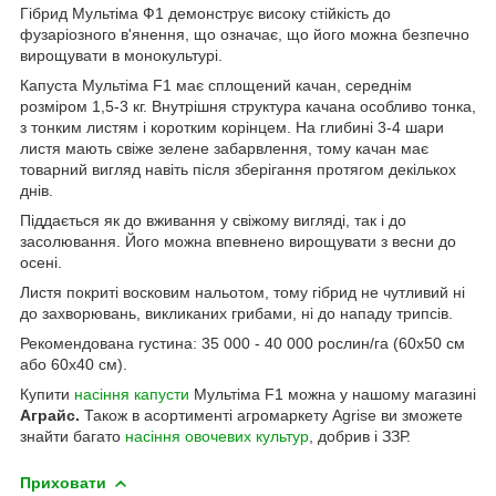
Гібрид Мультіма Ф1 демонструє високу стійкість до
фузаріозного в'янення, що означає, що його можна безпечно
вирощувати в монокультурі.
Капуста Мультіма F1 має сплощений качан, середнім
розміром 1,5-3 кг. Внутрішня структура качана особливо тонка,
з тонким листям і коротким корінцем. На глибині 3-4 шари
листя мають свіже зелене забарвлення, тому качан має
товарний вигляд навіть після зберігання протягом декількох
днів.
Піддається як до вживання у свіжому вигляді, так і до
засолювання. Його можна впевнено вирощувати з весни до
осені.
Листя покриті восковим нальотом, тому гібрид не чутливий ні
до захворювань, викликаних грибами, ні до нападу трипсів.
Рекомендована густина: 35 000 - 40 000 рослин/га (60х50 см
або 60х40 см).
Купити
насіння капусти
Мультіма F1 можна у нашому магазині
Аграйс.
Також в асортименті агромаркету Agrise ви зможете
знайти багато
насіння овочевих культур
, добрив і ЗЗР.
Приховати