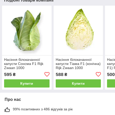
Подібні товари компанії
Насіння білокачанної
Насіння білокачанної
Насі
капусти Сонсма F1 Rijk
капусти Тіама F1 (конічна)
капу
Zwaan 1000
Rijk Zwaan 1000
F1) 
595
588
500
₴
₴
Купити
Купити
Про нас
99% позитивних з 486 відгуків за рік