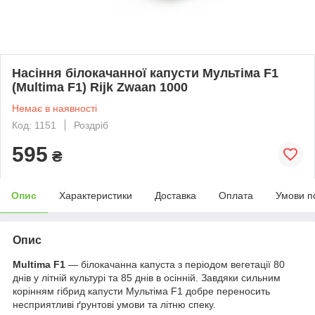
Насіння білокачанної капусти Мультіма F1
(Multima F1) Rijk Zwaan 1000
Немає в наявності
Код: 1151
Роздріб
595
₴
Опис
Характеристики
Доставка
Оплата
Умови п
Опис
Multima F1
— білокачанна капуста з періодом вегетації 80
днів у літній культурі та 85 днів в осінній. Завдяки сильним
корінням гібрид капусти Мультіма F1 добре переносить
несприятливі ґрунтові умови та літню спеку.