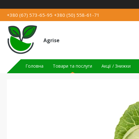
+380 (67) 573-65-95
+380 (50) 558-61-71
Agrise
Головна
Товари та послуги
Акції / Знижки