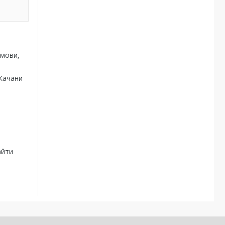
умови,
 Качани
айти