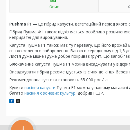
Опис
Х
Pushma F1
— це гібрид капусти, вегетаційний період якого с
Гібрид Пушма Ф1 також відрізняється особливо розвиненою
непридатні для вирощування.
Капуста Пушма F1 також має ту перевагу, що його врожай м
світло-зеленого забарвлення. Вагою в середньому від 1,3 до 
Листя дуже міцне і дуже добре покриває ґрунт, що запобігає 
Білокачанна капуста Пушма F1 можна висаджувати у відкрити
Висаджувати гібрид рекомендується із січня до кінця березн
Рекомендована густота становить 65 000 рос./га.
Купити
насіння капусти
Пушма F1 можна у нашому магазині
багато
насіння овочевих культур
, добрив і СЗР.