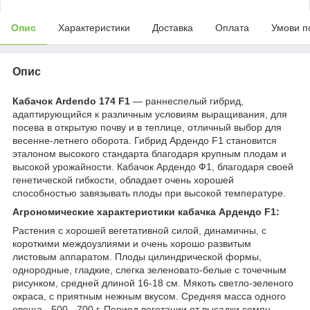
Опис
Характеристики
Доставка
Оплата
Умови п
Опис
Кабачок Ardendo 174 F1
— раннеспелый гибрид,
адаптирующийся к различным условиям выращивания, для
посева в открытую почву и в теплице, отличный выбор для
весенне-летнего оборота. Гибрид Ардендо F1 становится
эталоном высокого стандарта благодаря крупным плодам и
высокой урожайности. Кабачок Ардендо Ф1, благодаря своей
генетической гибкости, обладает очень хорошей
способностью завязывать плоды при высокой температуре.
Агрономические характеристики кабачка Ардендо F1:
Растения с хорошей вегетативной силой, динамичны, с
короткими междоузлиями и очень хорошо развитым
листовым аппаратом. Плоды цилиндрической формы,
однородные, гладкие, слегка зеленовато-белые с точечным
рисунком, средней длиной 16-18 см. Мякоть светло-зеленого
окраса, с приятным нежным вкусом. Средняя масса одного
овоща - 500 - 700 г. Период вегетации от высадки семян