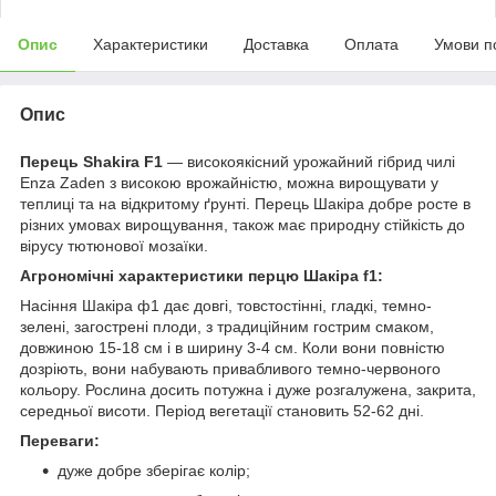
Опис
Характеристики
Доставка
Оплата
Умови п
Опис
Перець Shakira F1
— високоякісний урожайний гібрид чилі
Enza Zaden з високою врожайністю, можна вирощувати у
теплиці та на відкритому ґрунті. Перець Шакіра добре росте в
різних умовах вирощування, також має природну стійкість до
вірусу тютюнової мозаїки.
Агрономічні характеристики перцю Шакіра f1:
Насіння Шакіра ф1 дає довгі, товстостінні, гладкі, темно-
зелені, загострені плоди, з традиційним гострим смаком,
довжиною 15-18 см і в ширину 3-4 см. Коли вони повністю
дозріють, вони набувають привабливого темно-червоного
кольору. Рослина досить потужна і дуже розгалужена, закрита,
середньої висоти. Період вегетації становить 52-62 дні.
Переваги:
дуже добре зберігає колір;