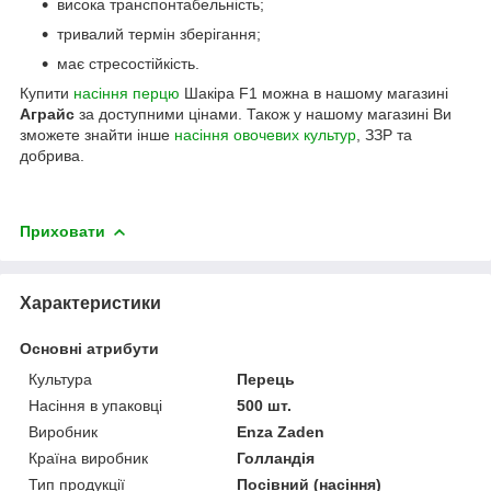
висока транспонтабельність;
тривалий термін зберігання;
має стресостійкість.
Купити
насіння перцю
Шакіра F1 можна в нашому магазині
Аграйс
за доступними цінами. Також у нашому магазині Ви
зможете знайти інше
насіння овочевих культур
, ЗЗР та
добрива.
Приховати
Характеристики
Основні атрибути
Культура
Перець
Насіння в упаковці
500 шт.
Виробник
Enza Zaden
Країна виробник
Голландія
Тип продукції
Посівний (насіння)