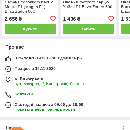
Насіння солодкого перцю
Насіння гострого перцю
Насі
Магно F1 (Magno F1)
Хайфі F1 Enza Zaden 500
Банк
Enza Zaden 500
Enza
2 656
1 436
1 5
₴
₴
Купити
Купити
Про нас
99% позитивних з 486 відгуків за рік
Працює з 18.11.2020
м. Виноградів
вул, Базарна, 2, Виноградів, Україна
Контакти
Сьогодні працює з 09:00 до 19:00
Показати весь графік роботи
Про нас