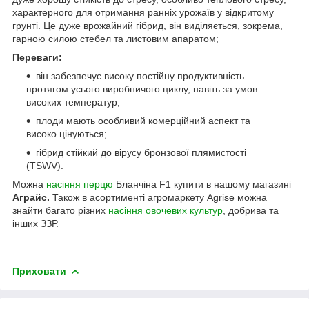
характерного для отримання ранніх урожаїв у відкритому
грунті. Це дуже врожайний гібрид, він виділяється, зокрема,
гарною силою стебел та листовим апаратом;
Переваги:
він забезпечує високу постійну продуктивність
протягом усього виробничого циклу, навіть за умов
високих температур;
плоди мають особливий комерційний аспект та
високо цінуються;
гібрид стійкий до вірусу бронзової плямистості
(TSWV).
Можна
насіння перцю
Бланчіна F1 купити в нашому магазині
Аграйс.
Також в асортименті агромаркету Agrise можна
знайти багато різних
насіння овочевих культур
, добрива та
інших ЗЗР.
Приховати