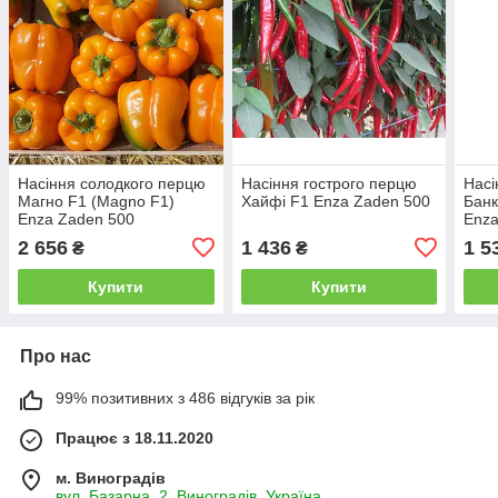
Насіння солодкого перцю
Насіння гострого перцю
Насі
Магно F1 (Magno F1)
Хайфі F1 Enza Zaden 500
Банк
Enza Zaden 500
Enza
2 656
1 436
1 5
₴
₴
Купити
Купити
Про нас
99% позитивних з 486 відгуків за рік
Працює з 18.11.2020
м. Виноградів
вул, Базарна, 2, Виноградів, Україна