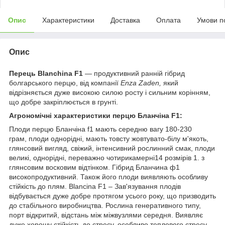
Опис
Характеристики
Доставка
Оплата
Умови п
Опис
Перець Blanchina F1
— продуктивний ранній гібрид
болгарського перцю, від компанії
Enza Zaden,
який
відрізняється дуже високою силою росту і сильним корінням,
що добре закріплюється в грунті.
Агрономічні характеристики перцю Бланчіна F1:
Плоди перцю Бланчіна f1 мають середню вагу 180-230
грам, плоди однорідні, мають товсту жовтувато-білу м'якоть,
глянсовий вигляд, свіжий, інтенсивний рослинний смак, плоди
великі, однорідні, переважно чотирикамерні14 розмірів 1. з
глянсовим восковим відтінком. Гібрид Бланчина ф1
високопродуктивний. Також його плоди виявляють особливу
стійкість до плям. Blancina F1 – Зав'язування плодів
відбувається дуже добре протягом усього року, що призводить
до стабільного виробництва. Рослина генеративного типу,
порт відкритий, відстань між міжвузлями середня. Виявляє
дуже хорошу стійкість до стресу, особливо теплового стресу,