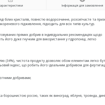
арактеристики
Інформація для замовлення
яді білих кристалів, повністю водорозчинне, розсипчасте та при
ореневого підживлення, підходить для всіх типів культур.
овуваних прямих добрив в індивідуальних рекомендаціях щодо
ь його дуже гнучким для використання у гідропоніці, легко
лію (34%), чистота продукту дозволяє обом елементам легко бу
овий індекс, що робить його ідеальним добривом для фертигаці
азотними добривами;
 борошнистою росою, таких як виноград, яблуня, троянда, дині