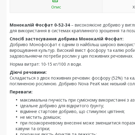
Опис
Х
Монокалій Фосфат 0-52-34
– високоякісне добриво у вигл
для використання в системах краплинного зрошення та позак
Спосіб застосування добрива Монокалій Фосфат:
Добриво Монофосфат є одним із найбільш широко використ
вирощування культур. Високий вміст фосфору та калію робит
задовольняючи потреби рослин у цих поживних речовинах.
Норма витрат: 10-15 кг/100 л води.
Діючі речовини:
Складається з двох поживних речовин: фосфору (52%) та ка
поглиненою рослиною. Добриво Nova PeaK має низький соль
Переваги:
максимальна гнучкість при сумісному використанні з 
ідеальне добриво для відкритого ґрунту;
відмінне стартове добриво, що стимулює цвітіння;
не містить домішок;
при позакореневому внесенні може зменшитися поразка
кавуни та огірки;
покращує якість фруктів та лежкість;