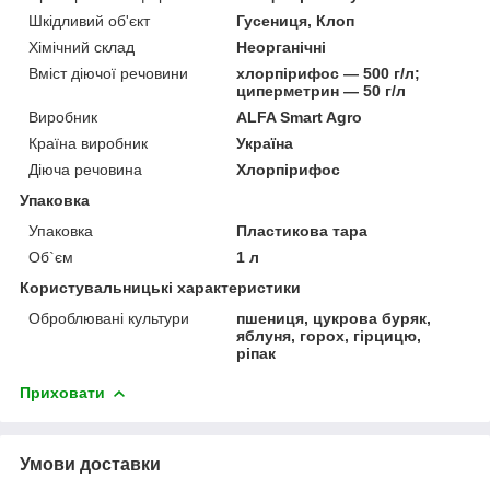
Шкідливий об'єкт
Гусениця, Клоп
Хімічний склад
Неорганічні
Вміст діючої речовини
хлорпірифос — 500 г/л;
циперметрин — 50 г/л
Виробник
ALFA Smart Agro
Країна виробник
Україна
Діюча речовина
Хлорпірифос
Упаковка
Упаковка
Пластикова тара
Об`єм
1 л
Користувальницькі характеристики
Оброблювані культури
пшениця, цукрова буряк,
яблуня, горох, гірцицю,
ріпак
Приховати
Умови доставки