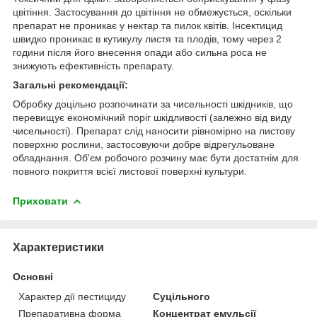
цвітіння. Застосування до цвітіння не обмежується, оскільки
препарат не проникає у нектар та пилок квітів. Інсектицид
швидко проникає в кутикулу листя та плодів, тому через 2
години після його внесення опади або сильна роса не
знижують ефективність препарату.
Загальні рекомендації:
Обробку доцільно розпочинати за чисельності шкідників, що
перевищує економічний поріг шкідливості (залежно від виду
чисельності). Препарат слід наносити рівномірно на листову
поверхню рослини, застосовуючи добре відрегульоване
обладнання. Об'єм робочого розчину має бути достатнім для
повного покриття всієї листової поверхні культури.
Приховати
Характеристики
Основні
Характер дії пестициду
Суцільного
Препаративна форма
Концентрат емульсії