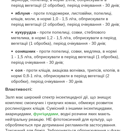
період вегетації (2 обробки), період очікування - 30 днів;
яблуня
- проти плодожерки, листовійки, попелиці,
кліщів, моли, в нормі 1,0 - 1,5 л/га, обприскувати в
період вегетації (2 обробки), період очікування - 30 днів;
кукурудза
- проти попелиці, совки, стеблового
метелика, в нормі 1,2 - 1,5 л/га, обприскувати в період
вегетації (1 обробка), період очікування - 30 днів;
соняшник
- проти попелиці, совки, медляка, в нормі
1 - 1,5 л/га, обприскувати в період вегетації (1 обробка),
період очікування - 30 днів;
соя
- проти кліщів, акацієва вогнівка, трипсів, клопів, в
нормі 0,8-1 л/га, обприскувати в період вегетації (2
обробки), період очікування - 30 днів.
Властивості:
Залп має широкий спектр інсектицидної дії, що знищує
комплекс смокчучих і гризучих комах, обмежує розвиток
рослиноїдних кліщів. Сумісний з іншими інсектицидами,
акарицидами,
фунгіцидами
, водні розчини яких мають
нейтральну реакцію. НЕ фітотоксичний для культур, що
обробляються при дотриманні регламентів застосування.
Токсичний для бджіл. Забороняється обприскування у фазу