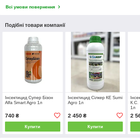
Всі умови повернення
Подібні товари компанії
Інсектицид Супер Бізон
Інсектицид Сілкер КЕ Sumi
Інсе
Alfa Smart Agro 1л
Agro 1л
К.С.
1л
740
2 450
2 5
₴
₴
Купити
Купити