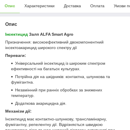
Опис
Характеристики
Доставка
Оплата
Умови п
Опис
Інсектицид
Залп ALFA Smart Agro
Призначення: високоефективний двокомпонентний
інсектоакарицид широкого спектру дії
Переваги:
Універсальний інсектицид із широким спектром
ефективності на багатьох культурах.
Потрійна дія на шкідників: контактна, шлункова та
фумігантна.
Незамінний при ранніх обробках за знижених
температур.
Додаткова акарицидна дія.
Механізм дії:
Інсектицид має контактно-шлункову, трансламінарну,
фумігантну, репелентну дії. Відрізняється швидкою
початковою дією та має широкий діапазон активності при