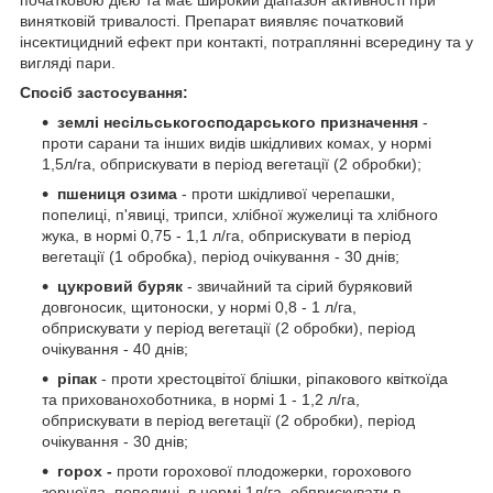
винятковій тривалості. Препарат виявляє початковий
інсектицидний ефект при контакті, потраплянні всередину та у
вигляді пари.
Спосіб застосування:
землі несільськогосподарського призначення
-
проти сарани та інших видів шкідливих комах, у нормі
1,5л/га, обприскувати в період вегетації (2 обробки);
пшениця озима
- проти шкідливої черепашки,
попелиці, п'явиці, трипси, хлібної жужелиці та хлібного
жука, в нормі 0,75 - 1,1 л/га, обприскувати в період
вегетації (1 обробка), період очікування - 30 днів;
цукровий буряк
- звичайний та сірий буряковий
довгоносик, щитоноски, у нормі 0,8 - 1 л/га,
обприскувати у період вегетації (2 обробки), період
очікування - 40 днів;
ріпак
- проти хрестоцвітої блішки, ріпакового квіткоїда
та прихованохоботника, в нормі 1 - 1,2 л/га,
обприскувати в період вегетації (2 обробки), період
очікування - 30 днів;
горох -
проти горохової плодожерки, горохового
зерноїда, попелиці, в нормі 1л/га, обприскувати в