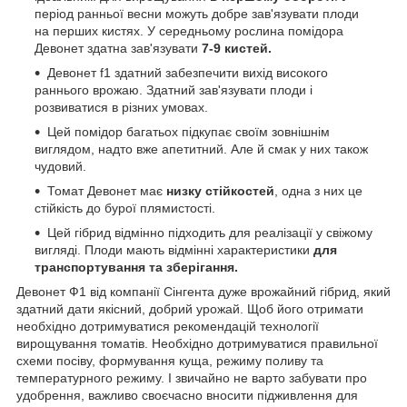
період ранньої весни можуть добре зав'язувати плоди
на перших кистях. У середньому рослина помідора
Девонет здатна зав'язувати
7-9 кистей.
Девонет f1 здатний забезпечити вихід високого
раннього врожаю. Здатний зав'язувати плоди і
розвиватися в різних умовах.
Цей помідор багатьох підкупає своїм зовнішнім
виглядом, надто вже апетитний. Але й смак у них також
чудовий.
Томат Девонет має
низку стійкостей
, одна з них це
стійкість до бурої плямистості.
Цей гібрид відмінно підходить для реалізації у свіжому
вигляді. Плоди мають відмінні характеристики
для
транспортування та зберігання.
Девонет Ф1 від компанії Сінгента дуже врожайний гібрид, який
здатний дати якісний, добрий урожай. Щоб його отримати
необхідно дотримуватися рекомендацій технології
вирощування томатів. Необхідно дотримуватися правильної
схеми посіву, формування куща, режиму поливу та
температурного режиму. І звичайно не варто забувати про
удобрення, важливо своєчасно вносити підживлення для