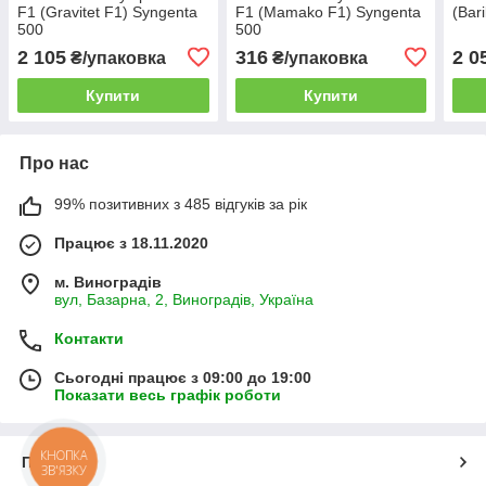
F1 (Gravitet F1) Syngenta
F1 (Mamako F1) Syngenta
(Bar
500
500
2 105
316
2 0
₴/упаковка
₴/упаковка
Купити
Купити
Про нас
99% позитивних з 485 відгуків за рік
Працює з 18.11.2020
м. Виноградів
вул, Базарна, 2, Виноградів, Україна
Контакти
Сьогодні працює з 09:00 до 19:00
Показати весь графік роботи
КНОПКА
Про нас
ЗВ'ЯЗКУ