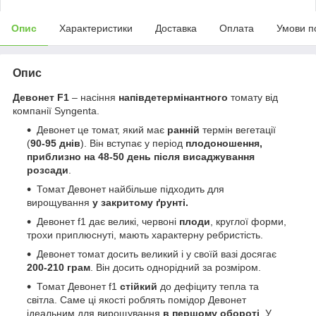
Опис
Характеристики
Доставка
Оплата
Умови п
Опис
Девонет F1
– насіння
напівдетермінантного
томату від
компанії Syngenta.
Девонет це томат, який має
ранній
термін вегетації
(
90-95 днів
). Він вступає у період
плодоношення,
приблизно на 48-50 день після висаджування
розсади
.
Томат Девонет найбільше підходить для
вирощування
у закритому ґрунті.
Девонет f1 дає великі, червоні
плоди
, круглої форми,
трохи приплюснуті, мають характерну ребристість.
Девонет томат досить великий і у своїй вазі досягає
200-210 грам
. Він досить однорідний за розміром.
Томат Девонет f1
стійкий
до дефіциту тепла та
світла. Саме ці якості роблять помідор Девонет
ідеальним для вирощування
в першому обороті
. У