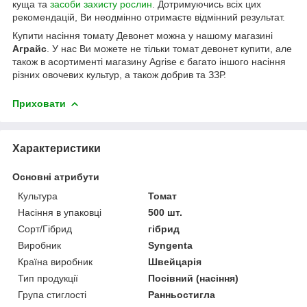
куща та
засоби захисту рослин
. Дотримуючись всіх цих
рекомендацій, Ви неодмінно отримаєте відмінний результат.
Купити насіння томату Девонет можна у нашому магазині
Аграйс
. У нас Ви можете не тільки томат девонет купити, але
також в асортименті магазину Agrise є багато іншого насіння
різних овочевих культур, а також добрив та ЗЗР.
Приховати
Характеристики
Основні атрибути
Культура
Томат
Насіння в упаковці
500 шт.
Сорт/Гібрид
гібрид
Виробник
Syngenta
Країна виробник
Швейцарія
Тип продукції
Посівний (насіння)
Група стиглості
Ранньостигла