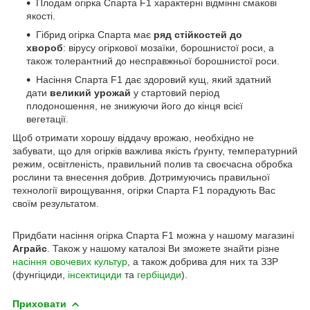
Плодам огірка Спарта F1 характерні відмінні смакові
якості.
Гібрид огірка Спарта має
ряд стійкостей до
хвороб
: вірусу огіркової мозаїки, борошнистої роси, а
також толерантний до несправжньої борошнистої роси.
Насіння Спарта F1 дає здоровий кущ, який здатний
дати
великий урожай
у стартовий період
плодоношення, не знижуючи його до кінця всієї
вегетації.
Щоб отримати хорошу віддачу врожаю, необхідно не
забувати, що для огірків важлива якість ґрунту, температурний
режим, освітленість, правильний полив та своєчасна обробка
рослини та внесення добрив. Дотримуючись правильної
технології вирощування, огірки Спарта F1 порадують Вас
своїм результатом.
Придбати насіння огірка Спарта F1 можна у нашому магазині
Аграйс
. Також у нашому каталозі Ви зможете знайти різне
насіння овочевих культур
, а також добрива для них та ЗЗР
(фунгіциди,
інсектициди
та
гербіциди
).
Приховати