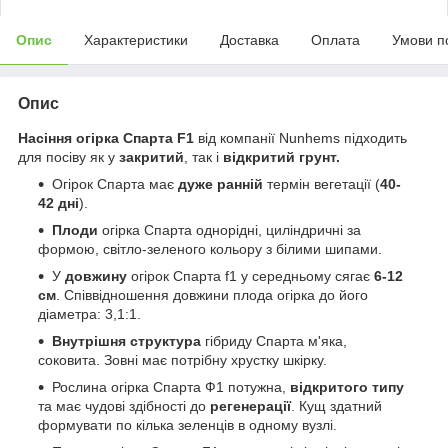
Опис
Характеристики
Доставка
Оплата
Умови п
Опис
Насіння огірка Спарта F1
від компанії Nunhems підходить
для посіву як у
закритий
, так і
відкритий грунт.
Огірок Спарта має
дуже ранній
термін вегетації (
40-
42 дні
).
Плоди
огірка Спарта однорідні, циліндричні за
формою, світло-зеленого кольору з білими шипами.
У
довжину
огірок Спарта f1 у середньому сягає
6-12
см
. Співвідношення довжини плода огірка до його
діаметра: 3,1:1.
Внутрішня структура
гібриду Спарта м'яка,
соковита. Зовні має потрібну хрустку шкірку.
Рослина огірка Спарта Ф1 потужна,
відкритого типу
та має чудові здібності до
регенерації
. Кущ здатний
формувати по кілька зеленців в одному вузлі.