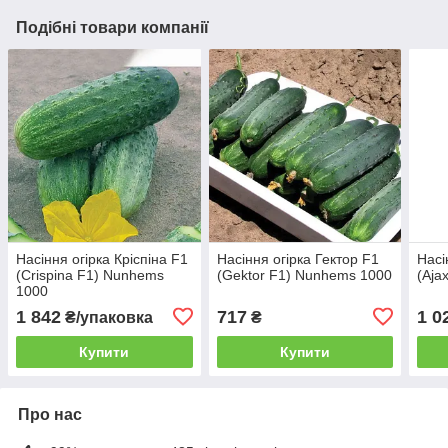
Подібні товари компанії
Насіння огірка Кріспіна F1
Насіння огірка Гектор F1
Насі
(Crispina F1) Nunhems
(Gektor F1) Nunhems 1000
(Aja
1000
1 842
717
1 0
₴/упаковка
₴
Купити
Купити
Про нас