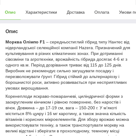
Опис
Характеристики
Доставка
Оплата
Умови п
Опис
Морква Олімпо F1
– середньостиглий гібрид типу Нантес від
нідерландської селекційної компанії Hazera. Призначений для
культивування в різних кліматичних зонах. При дотриманні
сівозміни та агротехніки, врожайність гібрида досягає 4-6 кг з
одного кв.м. Період дозрівання триває від 115 до 125 днів.
Виробник не рекомендує сильно загущувати посадку і
перезволожувати ґрунт. Гібрид стійкий до альтернаріозу і
борошнистої роси, активно розвивається при несприятливих
умовах вирощування.
Коренеплоди яскраво-помаранчеві, циліндричної форми з
заокругленим кінчиком і рівною поверхнею, без наростів і
вічок. Довжина – до 17-19 см, вага – 150-200 г. У м'якоті
міститься 8% цукру і 16 мг каротину, а також значна кількість
вітамінів і корисних мікроелементів. Для збору врожаю можна
використовувати техніку, а також транспортувати моркву на
великі відстані і зберігати в прохолодному, темному місці