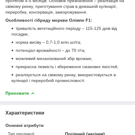
протягом 4-5 місяців. Основне призначення – реалізація на
свіжому ринку, приготування страв в домашній кулінарії,
переробка, консервація, заморожування.
Особливості гібриду моркви Олімпо F1:
тривалість вегетаційного періоду – 115-125 днів від
посадки;
норма висіву – 0,7-1,0 млн.шт/га;
потенціал врожайності – до 70 т/га;
можливий механізований збір врожаю;
прекрасна лежкість і збереження смакових якостей;
реалізується на свіжому ринку, використовується в
кулінарії і переробній промисловості.
Приховати
Характеристики
Основні атрибути
Тип продукції
Посівний (насіння)