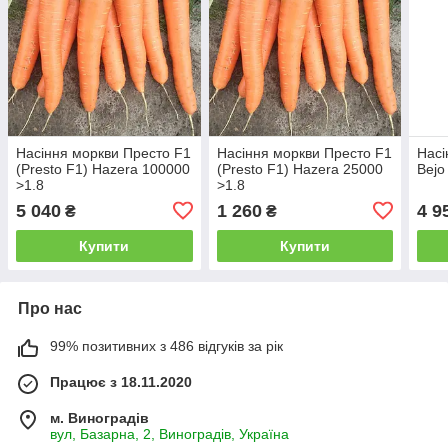
Насіння моркви Престо F1
Насіння моркви Престо F1
Насі
(Presto F1) Hazera 100000
(Presto F1) Hazera 25000
Bejo
>1.8
>1.8
5 040
1 260
4 9
₴
₴
Купити
Купити
Про нас
99% позитивних з 486 відгуків за рік
Працює з 18.11.2020
м. Виноградів
вул, Базарна, 2, Виноградів, Україна