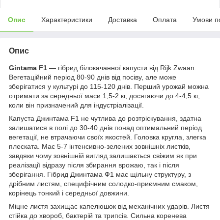
Опис
Характеристики
Доставка
Оплата
Умови п
Опис
Gintama F1
— гібрид білокачанної капусти від Rijk Zwaan.
Вегетаційний період 80-90 днів від посіву, але може
зберігатися у культурі до 115-120 днів. Перший урожай можна
отримати за середньої маси 1,5-2 кг, досягаючи до 4-4,5 кг,
коли він призначений для індустріалізації.
Капуста Джинтама F1 не чутлива до розтріскування, здатна
залишатися в полі до 30-40 днів понад оптимальний період
вегетації, не втрачаючи своїх якостей. Головка кругла, злегка
плеската. Має 5-7 інтенсивно-зелених зовнішніх листків,
завдяки чому зовнішній вигляд залишається свіжим як при
реалізації відразу після збирання врожаю, так і після
зберігання. Гібрид Джинтама Ф1 має щільну структуру, з
дрібним листям, специфічним солодко-приємним смаком,
корінець тонкий і середньої довжини.
Міцне листя захищає капелюшок від механічних ударів. Листя
стійка до хвороб, бактерій та трипсів. Сильна коренева