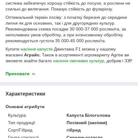
система забезпечує хорошу стійкість до посухи, а рослини не
схильні до вилягання. Показує стійкість до фузаріозу.
Оптимальний термін посіву: з початку березня до середини
липня як для основних, так і для другорядних культур.
Рекомендована схема посадки 30 000-37 000 рослин/га, за
неполивних умов обробітку, а при інтенсивному обробітку
рекомендується густота 35 000-45 000 рослин/га.
Купити
насіння капусти
Джинтама F1 можна у нашому
магазині
Аграйс.
Також в асортименті агромаркету Agrise ви
зможете знайти багато
насіння овочевих культур
, добрив і ЗЗР.
Приховати
Характеристики
Основні атрибути
Культура
Капуста Білоголова
Тип продукції
Посівний (насіння)
Сорт/Гібрид
гібрид
Група стиглості
Середньостигла