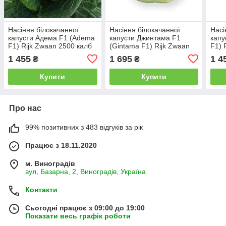
Насіння білокачанної
Насіння білокачанної
Насі
капусти Адема F1 (Adema
капусти Джинтама F1
капу
F1) Rijk Zwaan 2500 калб
(Gintama F1) Rijk Zwaan
F1) 
2500 калб
1 455
1 695
1 4
₴
₴
Купити
Купити
Про нас
99% позитивних з 483 відгуків за рік
Працює з 18.11.2020
м. Виноградів
вул, Базарна, 2, Виноградів, Україна
Контакти
Сьогодні працює з 09:00 до 19:00
Показати весь графік роботи