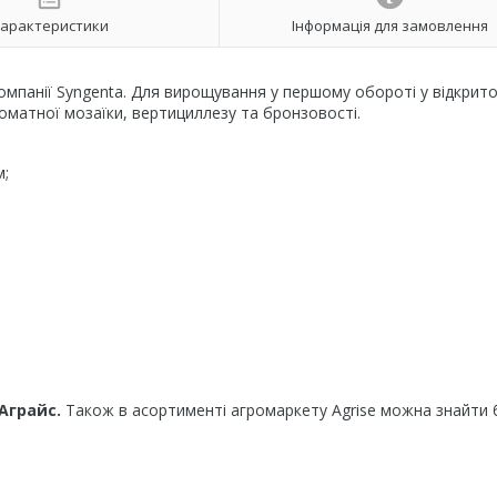
арактеристики
Інформація для замовлення
 компанії Syngenta. Для вирощування у першому обороті у відкрит
 томатної мозаїки, вертициллезу та бронзовості.
м;
Аграйс.
Також в асортименті агромаркету Agrise можна знайти 