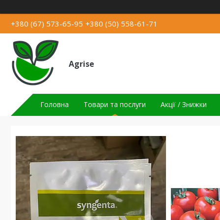
+380 (67) 573-65-95
+380 (50) 558-61-71
Agrise
Головна
Товари та послуги
Акції / Знижки