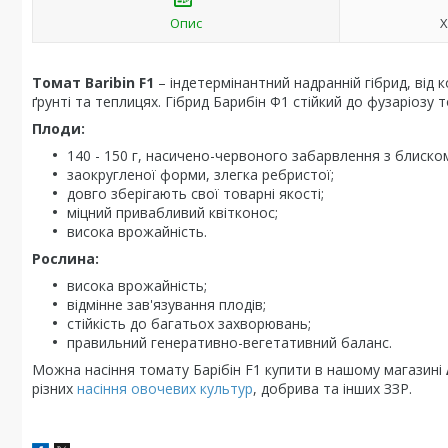
Опис
Х
Томат Baribin F1
– індетермінантний надранній гібрид, від
ґрунті та теплицях. Гібрид Барибін Ф1 стійкий до фузаріозу
Плоди:
140 - 150 г, насичено-червоного забарвлення з блиско
заокругленої форми, злегка ребристої;
довго зберігають свої товарні якості;
міцний привабливий квітконос;
висока врожайність.
Рослина:
висока врожайність;
відмінне зав'язування плодів;
стійкість до багатьох захворювань;
правильний генеративно-вегетативний баланс.
Можна насіння томату Барібін F1 купити в нашому магазині
різних
насіння овочевих культур
, добрива та інших ЗЗР.