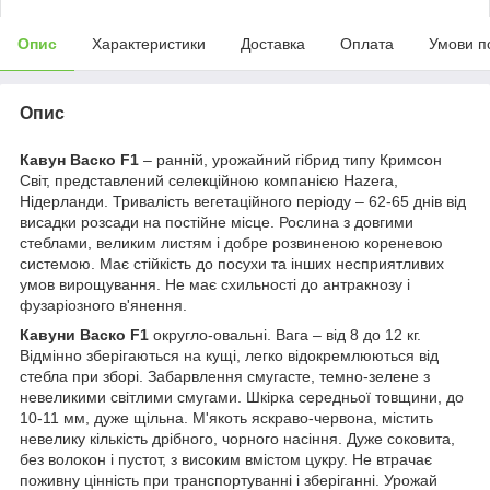
Опис
Характеристики
Доставка
Оплата
Умови п
Опис
Кавун Васко F1
– ранній, урожайний гібрид типу Кримсон
Світ, представлений селекційною компанією Hazera,
Нідерланди. Тривалість вегетаційного періоду – 62-65 днів від
висадки розсади на постійне місце. Рослина з довгими
стеблами, великим листям і добре розвиненою кореневою
системою. Має стійкість до посухи та інших несприятливих
умов вирощування. Не має схильності до антракнозу і
фузаріозного в'янення.
Кавуни Васко F1
округло-овальні. Вага – від 8 до 12 кг.
Відмінно зберігаються на кущі, легко відокремлюються від
стебла при зборі. Забарвлення смугасте, темно-зелене з
невеликими світлими смугами. Шкірка середньої товщини, до
10-11 мм, дуже щільна. М'якоть яскраво-червона, містить
невелику кількість дрібного, чорного насіння. Дуже соковита,
без волокон і пустот, з високим вмістом цукру. Не втрачає
поживну цінність при транспортуванні і зберіганні. Урожай