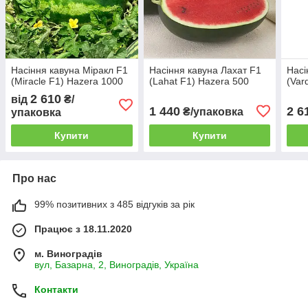
Насіння кавуна Міракл F1
Насіння кавуна Лахат F1
Насі
(Miracle F1) Hazera 1000
(Lahat F1) Hazera 500
(Var
2 610
від
₴/
1 440
2 6
₴/упаковка
упаковка
Купити
Купити
Про нас
99% позитивних з 485 відгуків за рік
Працює з 18.11.2020
м. Виноградів
вул, Базарна, 2, Виноградів, Україна
Контакти