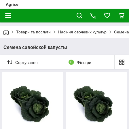
Agrise
Товари та послуги
Насіння овочевих культур
Семена
Семена савойской капусты
Сортування
0
Фільтри