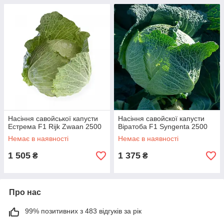
Насіння савойської капусти
Насіння савойскої капусти
Естрема F1 Rijk Zwaan 2500
Віратоба F1 Syngenta 2500
Немає в наявності
Немає в наявності
1 505
1 375
₴
₴
Про нас
99% позитивних з 483 відгуків за рік